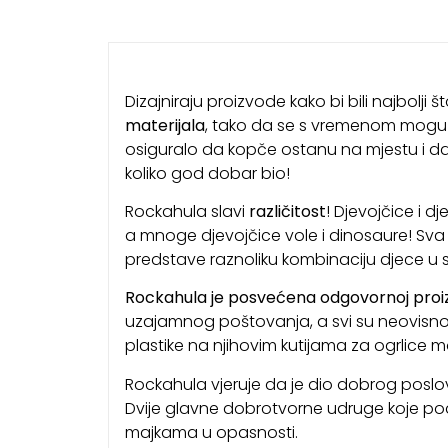
Dizajniraju proizvode kako bi bili najbolji
materijala
, tako da se s vremenom mogu pre
osiguralo da kopče ostanu na mjestu i da s
koliko god dobar bio!
Rockahula slavi
različitost
! Djevojčice i d
a mnoge djevojčice vole i dinosaure! Sva s
predstave raznoliku kombinaciju djece u sv
Rockahula je posvećena odgovornoj proiz
uzajamnog poštovanja, a svi su neovisno r
plastike na njihovim kutijama za ogrlice mož
Rockahula vjeruje da je dio dobrog poslo
Dvije glavne dobrotvorne udruge koje pod
majkama u opasnosti.