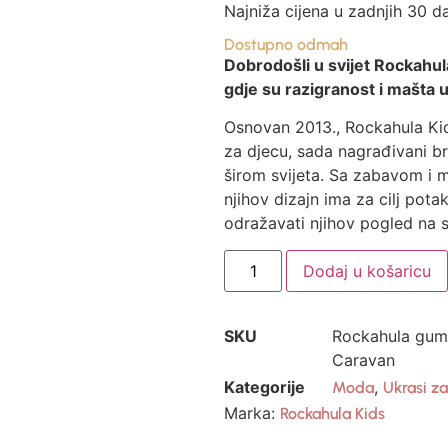
Najniža cijena u zadnjih 30 d
Dostupno odmah
Dobrodošli u svijet Rockahul
gdje su razigranost i mašta u
Osnovan 2013., Rockahula Ki
za djecu, sada nagrađivani b
širom svijeta. Sa zabavom i 
njihov dizajn ima za cilj pota
odražavati njihov pogled na s
Dodaj u košaricu
SKU
Rockahula gumi
Caravan
Kategorije
,
Moda
Ukrasi za
Marka:
Rockahula Kids