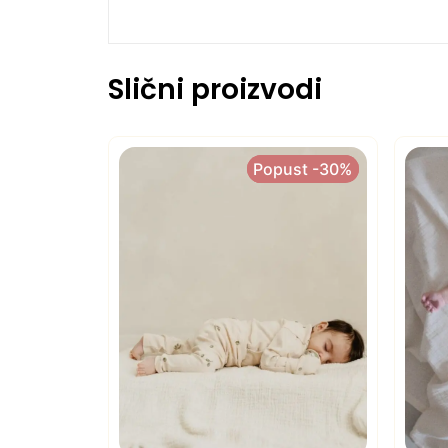
Slični proizvodi
Popust -30%
Popust -30%