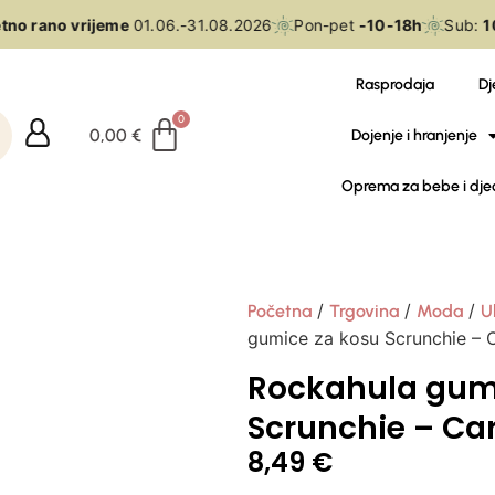
no rano vrijeme
01.06.-31.08.2026
Pon-pet
-10-18h
Sub:
10-
Rasprodaja
Dj
0,00
€
Dojenje i hranjenje
Oprema za bebe i dje
/
/
/
Početna
Trgovina
Moda
U
gumice za kosu Scrunchie – 
Rockahula gum
Scrunchie – Ca
8,49
€