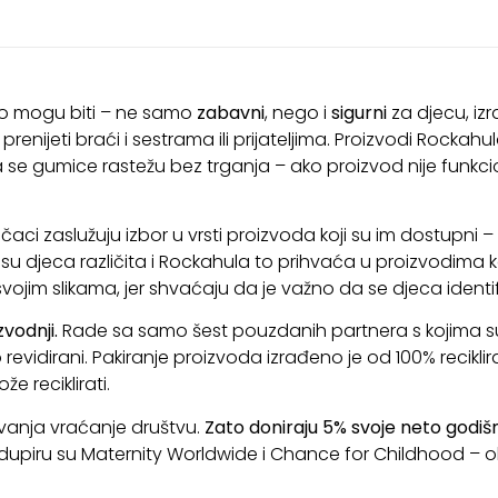
 što mogu biti – ne samo
zabavni
, nego i
sigurni
za djecu, iz
nijeti braći i sestrama ili prijateljima. Proizvodi Rockahul
e gumice rastežu bez trganja – ako proizvod nije funkcional
ječaci zaslužuju izbor u vrsti proizvoda koji su im dostupni –
u djeca različita i Rockahula to prihvaća u proizvodima ko
ojim slikama, jer shvaćaju da je važno da se djeca identifi
vodnji.
Rade sa samo šest pouzdanih partnera s kojima su
evidirani. Pakiranje proizvoda izrađeno je od 100% recikli
e reciklirati.
vanja vraćanje društvu.
Zato doniraju 5% svoje neto godišn
upiru su Maternity Worldwide i Chance for Childhood – ob