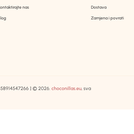
ontaktirajte nas
Dostava
log
Zamjena i povrati
IB:58914547266 ] © 2026.
choconillas.eu
, sva