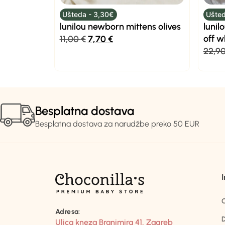
Ušteda - 3,30€
Ušted
lunilou newborn mittens olives
lunil
off w
11,00
€
7,70
€
22,9
Besplatna dostava
Besplatna dostava za narudžbe preko 50 EUR
Adresa:
D
Ulica kneza Branimira 41, Zagreb