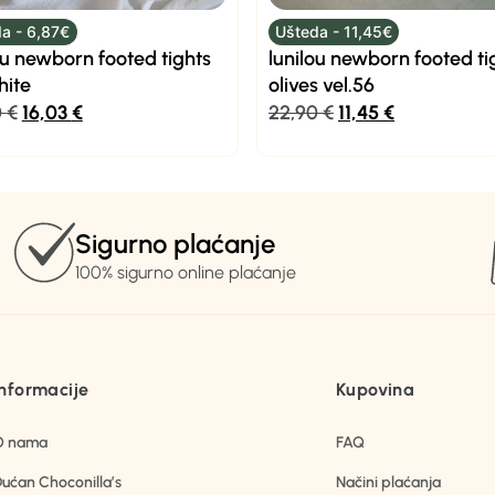
a - 6,87€
Ušteda - 11,45€
ou newborn footed tights
lunilou newborn footed ti
hite
olives vel.56
0
€
16,03
€
22,90
€
11,45
€
Sigurno plaćanje
100% sigurno online plaćanje
Informacije
Kupovina
O nama
FAQ
ućan Choconilla’s
Načini plaćanja