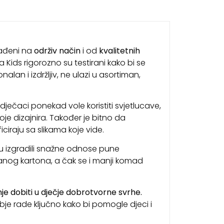
rađeni na
održiv način
i od
kvalitetnih
a Kids rigorozno su testirani kako bi se
an i izdržljiv, ne ulazi u asortiman,
 dječaci ponekad vole koristiti svjetlucave,
je dizajnira. Također je bitno da
ciraju sa slikama koje vide.
 izgradili snažne odnose pune
ranog kartona, a čak se i manji komad
je dobiti u dječje dobrotvorne svrhe.
je rade ključno kako bi pomogle djeci i