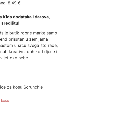
ana:
8,49
€
a Kids dodataka i darova,
 središtu!
ds je butik robne marke samo
rend prisutan u zemljama
maštom u srcu svega što rade,
knuti kreativni duh kod djece i
vijet oko sebe.
ce za kosu Scrunchie -
 kosu