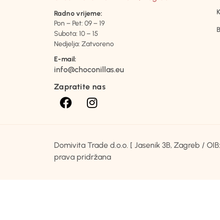
K
Radno vrijeme:
Pon – Pet: 09 – 19
B
Subota: 10 – 15
Nedjelja: Zatvoreno
E-mail:
info@choconillas.eu
Zapratite nas
Domivita Trade d.o.o. [ Jasenik 3B, Zagreb / O
prava pridržana