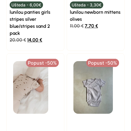
Ušteda - 6,00€
Ušteda - 3,30€
lunilou panties girls
lunilou newborn mittens
stripes silver
olives
11,00
€
7,70
€
blue/stripes sand 2
pack
20,00
€
14,00
€
Popust -50%
Popust -50%
Popust -50%
Popust -50%