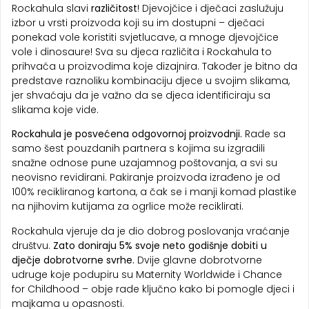
Rockahula slavi
različitost
! Djevojčice i dječaci zaslužuju
izbor u vrsti proizvoda koji su im dostupni – dječaci
ponekad vole koristiti svjetlucave, a mnoge djevojčice
vole i dinosaure! Sva su djeca različita i Rockahula to
prihvaća u proizvodima koje dizajnira. Također je bitno da
predstave raznoliku kombinaciju djece u svojim slikama,
jer shvaćaju da je važno da se djeca identificiraju sa
slikama koje vide.
Rockahula je posvećena odgovornoj proizvodnji.
Rade sa
samo šest pouzdanih partnera s kojima su izgradili
snažne odnose pune uzajamnog poštovanja, a svi su
neovisno revidirani. Pakiranje proizvoda izrađeno je od
100% recikliranog kartona, a čak se i manji komad plastike
na njihovim kutijama za ogrlice može reciklirati.
Rockahula vjeruje da je dio dobrog poslovanja vraćanje
društvu.
Zato doniraju 5% svoje neto godišnje dobiti u
dječje dobrotvorne svrhe.
Dvije glavne dobrotvorne
udruge koje podupiru su Maternity Worldwide i Chance
for Childhood – obje rade ključno kako bi pomogle djeci i
majkama u opasnosti.