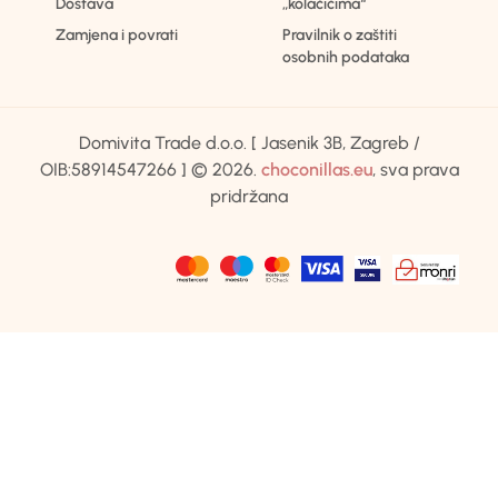
Dostava
„kolačićima“
Zamjena i povrati
Pravilnik o zaštiti
osobnih podataka
Domivita Trade d.o.o. [ Jasenik 3B, Zagreb /
OIB:58914547266 ] © 2026.
choconillas.eu
, sva prava
pridržana