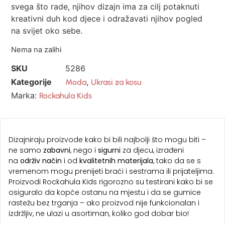
svega što rade, njihov dizajn ima za cilj potaknuti
kreativni duh kod djece i odražavati njihov pogled
na svijet oko sebe.
Nema na zalihi
SKU
5286
Kategorije
,
Moda
Ukrasi za kosu
Marka:
Rockahula Kids
Dizajniraju proizvode kako bi bili najbolji što mogu biti –
ne samo
zabavni
, nego i
sigurni
za djecu, izrađeni
na
održiv način
i od
kvalitetnih materijala
, tako da se s
vremenom mogu prenijeti braći i sestrama ili prijateljima.
Proizvodi Rockahula Kids rigorozno su testirani kako bi se
osiguralo da kopče ostanu na mjestu i da se gumice
rastežu bez trganja – ako proizvod nije funkcionalan i
izdržljiv, ne ulazi u asortiman, koliko god dobar bio!