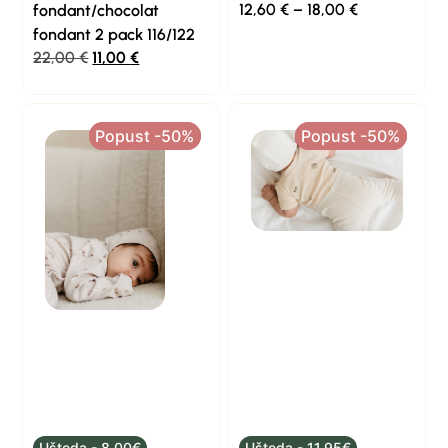
12,60
€
–
18,00
€
fondant/chocolat
fondant 2 pack 116/122
22,00
€
11,00
€
Popust -50%
Popust -50%
Popust -50%
Popust -50%
Ušteda - 8,00€
Ušteda - 11,95€