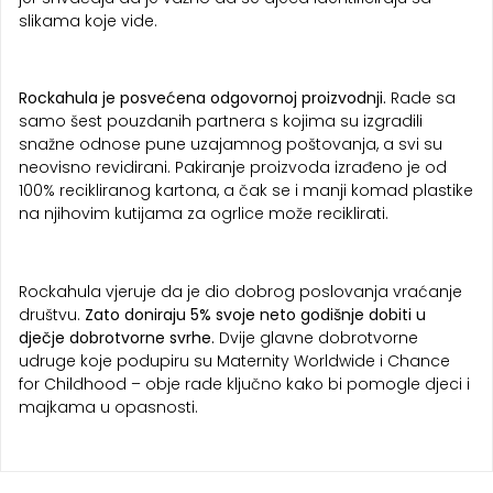
slikama koje vide.
Rockahula je posvećena odgovornoj proizvodnji.
Rade sa
samo šest pouzdanih partnera s kojima su izgradili
snažne odnose pune uzajamnog poštovanja, a svi su
neovisno revidirani. Pakiranje proizvoda izrađeno je od
100% recikliranog kartona, a čak se i manji komad plastike
na njihovim kutijama za ogrlice može reciklirati.
Rockahula vjeruje da je dio dobrog poslovanja vraćanje
društvu.
Zato doniraju 5% svoje neto godišnje dobiti u
dječje dobrotvorne svrhe.
Dvije glavne dobrotvorne
udruge koje podupiru su Maternity Worldwide i Chance
for Childhood – obje rade ključno kako bi pomogle djeci i
majkama u opasnosti.