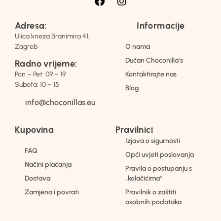
Adresa:
Informacije
Ulica kneza Branimira 41,
Zagreb
O nama
Dućan Choconilla’s
Radno vrijeme:
Pon – Pet: 09 – 19
Kontaktirajte nas
Subota: 10 – 15
Blog
info@choconillas.eu
Kupovina
Pravilnici
Izjava o sigurnosti
FAQ
Opći uvjeti poslovanja
Načini plaćanja
Pravila o postupanju s
Dostava
„kolačićima“
Zamjena i povrati
Pravilnik o zaštiti
osobnih podataka