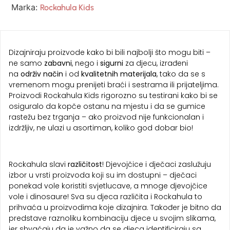
Marka:
Rockahula Kids
Dizajniraju proizvode kako bi bili najbolji što mogu biti –
ne samo
zabavni
, nego i
sigurni
za djecu, izrađeni
na
održiv način
i od
kvalitetnih materijala
, tako da se s
vremenom mogu prenijeti braći i sestrama ili prijateljima.
Proizvodi Rockahula Kids rigorozno su testirani kako bi se
osiguralo da kopče ostanu na mjestu i da se gumice
rastežu bez trganja – ako proizvod nije funkcionalan i
izdržljiv, ne ulazi u asortiman, koliko god dobar bio!
Rockahula slavi
različitost
! Djevojčice i dječaci zaslužuju
izbor u vrsti proizvoda koji su im dostupni – dječaci
ponekad vole koristiti svjetlucave, a mnoge djevojčice
vole i dinosaure! Sva su djeca različita i Rockahula to
prihvaća u proizvodima koje dizajnira. Također je bitno da
predstave raznoliku kombinaciju djece u svojim slikama,
jer shvaćaju da je važno da se djeca identificiraju sa