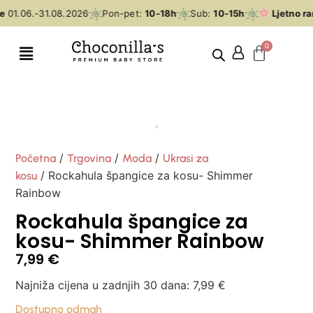
e
01.06.-31.08.2026
Pon-pet:
10-18h
Sub:
10-15h
Ljetno ra
/
/
/
Početna
Trgovina
Moda
Ukrasi za
/ Rockahula špangice za kosu- Shimmer
kosu
Rainbow
Rockahula špangice za
kosu- Shimmer Rainbow
7,99
€
Najniža cijena u zadnjih 30 dana:
7,99
€
Dostupno odmah