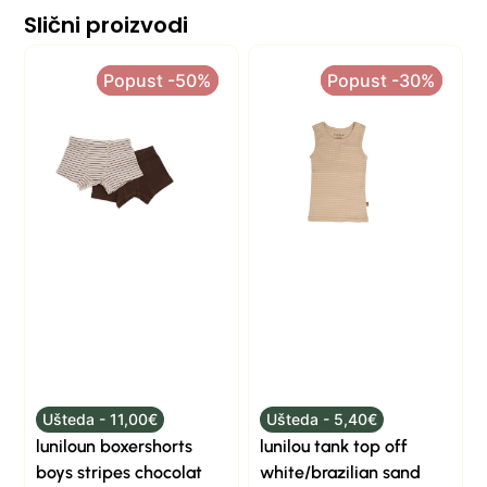
Slični proizvodi
Popust -50%
Popust -50%
Popust -30%
Popust -30%
Ušteda - 11,00€
Ušteda - 5,40€
luniloun boxershorts
lunilou tank top off
boys stripes chocolat
white/brazilian sand