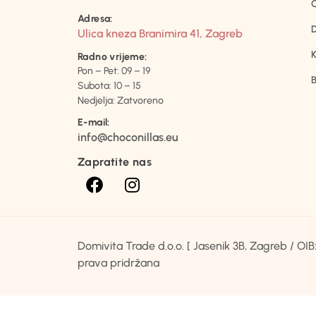
Adresa:
D
Ulica kneza Branimira 41, Zagreb
K
Radno vrijeme:
Pon – Pet: 09 – 19
B
Subota: 10 – 15
Nedjelja: Zatvoreno
E-mail:
info@choconillas.eu
Zapratite nas
Domivita Trade d.o.o. [ Jasenik 3B, Zagreb / O
prava pridržana