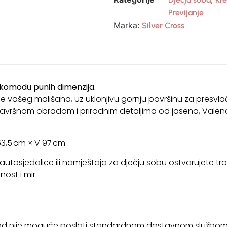
Previjanje
Marka:
Silver Cross
 komodu punih dimenzija.
ine vašeg mališana, uz uklonjivu gornju površinu za presvl
 završnom obradom i prirodnim detaljima od jasena, Vale
3,5 cm × V 97 cm
a, autosjedalice ili namještaja za dječju sobu ostvarujete t
ost i mir.
zvod nije moguće poslati standardnom dostavnom službom. 