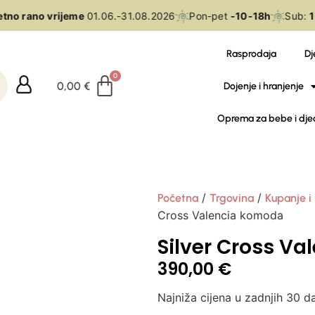
no rano vrijeme
01.06.-31.08.2026
Pon-pet
-10-18h
Sub:
10
Rasprodaja
Dj
0,00
€
Dojenje i hranjenje
Oprema za bebe i dje
/
/
Početna
Trgovina
Kupanje i
Cross Valencia komoda
Silver Cross V
390,00
€
Najniža cijena u zadnjih 30 d