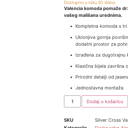
Dostupno u roku 30 dana
Valencia komoda pomaže drža
vašeg mališana urednima.
Kompletna komoda s tri
Uklonjiva gornja površin
dodatni prostor za poh
Izrađena za dugotrajnu k
Klasična bijela završna 
Prirodni detalji od jasen
Jednostavna montaža
Dodaj u košaricu
SKU
Silver Cross V
Kategorije
,
Dječja soba
Kre