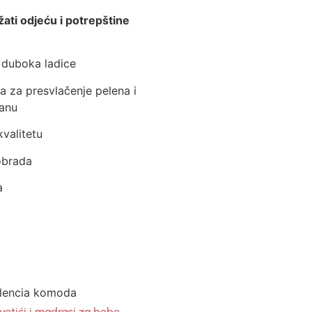
ti odjeću i potrepštine
 duboka ladice
a za presvlačenje pelena i
ranu
valitetu
obrada
a
alencia komoda
,
vetići i madraci za bebe