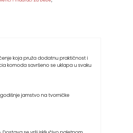
ačenje koja pruža dodatnu praktičnost i
ncia komoda savršeno se uklapa u svaku
rogodišnje jamstvo na tvorničke
Dostava se vrši isključivo paletnom