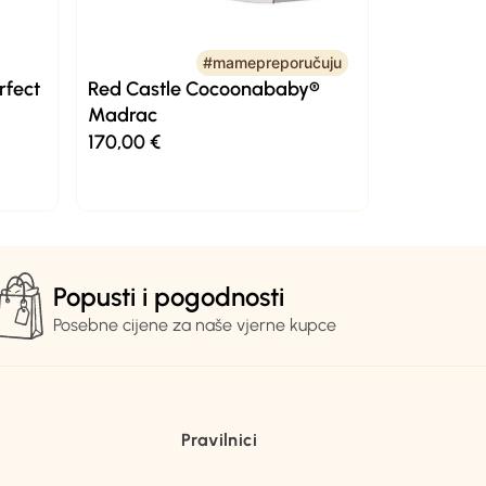
#mamepreporučuju
#mamepreporučuju
rfect
Red Castle Cocoonababy®
Madrac
170,00
€
Popusti i pogodnosti
Posebne cijene za naše vjerne kupce
Pravilnici