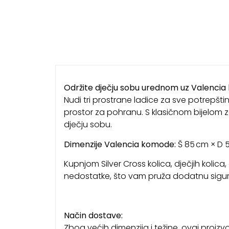
Održite dječju sobu urednom uz Valencia
Nudi tri prostrane ladice za sve potrepšt
prostor za pohranu. S klasičnom bijelom
dječju sobu.
Dimenzije Valencia komode:
Š 85 cm × D 5
Kupnjom Silver Cross kolica, dječjih kolic
nedostatke, što vam pruža dodatnu sigurn
Način dostave:
Zbog većih dimenzija i težine, ovaj proi