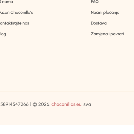
O nama
FAQ
ućan Choconilla’s
Načini plaćanja
ontaktirajte nas
Dostava
log
Zamjena i povrati
IB:58914547266 ] © 2026.
choconillas.eu
, sva