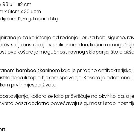
x 98.5 – 112 cm
 cm x 61cm x 30.5cm
 dijelom 12,5kg, košara 5kg
ajnirana je za korištenje od rođenja i pruža bebi sigurno, 
jući čvrstoj konstrukciji i ventiliranom dnu, košara omoguć
st ove košare je mogućnost
ravnog sklapanja
, što olakš
mekanom
bamboo tkaninom
koja je prirodno antibakterijska,
ađena ili topla tijekom spavanja. Košara je odobrena i
kom prvih mjeseci života.
ostavljanja, košara se lako pričvršćuje na okvir kolica,
i i čvrsta baza dodatno povećavaju sigurnost i stabilnost tij
ort