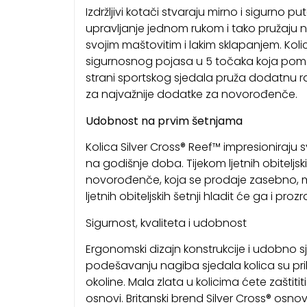
Izdržljivi kotači stvaraju mirno i sigurno
upravljanje jednom rukom i tako pružaju 
svojim maštovitim i lakim sklapanjem. Ko
sigurnosnog pojasa u 5 točaka koja pomaž
strani sportskog sjedala pruža dodatnu raz
za najvažnije dodatke za novorođenče.
Udobnost na prvim šetnjama
Kolica Silver Cross® Reef™ impresioniraju
na godišnje doba. Tijekom ljetnih obiteljsk
novorođenče, koja se prodaje zasebno, 
ljetnih obiteljskih šetnji hladit će ga i pr
Sigurnost, kvaliteta i udobnost
Ergonomski dizajn konstrukcije i udobno sj
podešavanju nagiba sjedala kolica su pri
okoline. Mala zlata u kolicima ćete zaštiti
osnovi. Britanski brend Silver Cross® osno