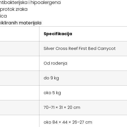
tibakterijska i hipoalergena
 protok zraka
lica
ikliranih materijala
Specifikacija
Silver Cross Reef First Bed Carrycot
Od rođenja
do 9 kg
oko 5 kg
70–71 × 31 × 20 cm
oko 84 × 44 × 26–27 cm