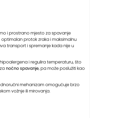
ravno i prostrano mjesto za spavanje
uje optimalan protok zraka i maksimalnu
ava transport i spremanje kada nije u
 hipoalergena i regulira temperaturu, što
 za
noćno spavanje
, pa može poslužiti kao
 a jednoručni mehanizam omogućuje brzo
ekom vožnje ili mirovanja.