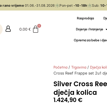
rano vrijeme
01.06.-31.08.2026
Pon-pet
-10-18h
Sub:
10-15
Rasprodaja
Dj
0,00
€
Dojenje i hranjenje
Oprema za bebe i dje
/
/
Početna
Trgovina
Dječja kol
Cross Reef Frappe set 2u1 dje
Silver Cross Ree
dječja kolica
1.424,90
€