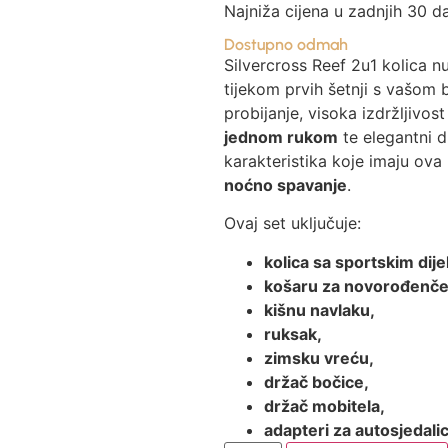
Najniža cijena u zadnjih 30 d
Dostupno odmah
Silvercross Reef 2u1 kolica 
tijekom prvih šetnji s vašom
probijanje, visoka izdržljivost
jednom rukom
te elegantni d
karakteristika koje imaju ova
noćno spavanje
.
Ovaj set uključuje:
kolica sa sportskim dij
košaru za novorođenče
kišnu navlaku,
ruksak,
zimsku vreću,
držač bočice,
držač mobitela,
adapteri za autosjedali