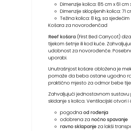
Dimenzije kolica: 85 cm x 61 cm 
Dimenzije sklopljenih kolica: 71
Težina kolica: 8 kg, sa sjedećim
Košara za novorođenčad
Reef košara
(First Bed Carrycot) diz
tijekom šetnje ili kod kuće. Zahvalju
udobnost za novorođenče. Posebno
uporabi.
Unutrašnjost košare obložena je 
pomaže da beba ostane ugodno rashl
praktično mjesto za odmor bebe tije
Zahvaljujući jednostavnom sustavu p
skidanje s kolica. Ventilacijski otvor
pogodna
od rođenja
odobrena za
noćno spavanje
ravno sklapanje
za lakši transp