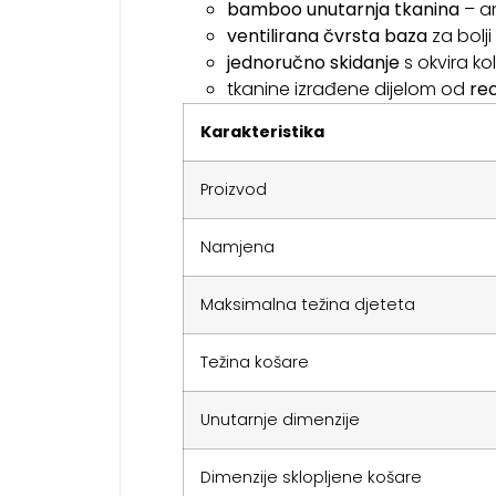
bamboo unutarnja tkanina
– an
ventilirana čvrsta baza
za bolji
jednoručno skidanje
s okvira ko
tkanine izrađene dijelom od
rec
Karakteristika
Proizvod
Namjena
Maksimalna težina djeteta
Težina košare
Unutarnje dimenzije
Dimenzije sklopljene košare