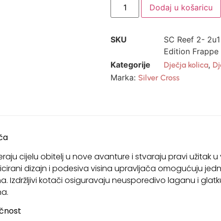
Dodaj u košaricu
SKU
SC Reef 2- 2u1
Edition Frappe
Kategorije
,
Dječja kolica
Dj
Marka:
Silver Cross
ača
aju cijelu obitelj u nove avanture i stvaraju pravi užitak u vo
ticirani dizajn i podesiva visina upravljača omogućuju je
. Izdržljivi kotači osiguravaju neusporedivo laganu i glat
na.
ičnost