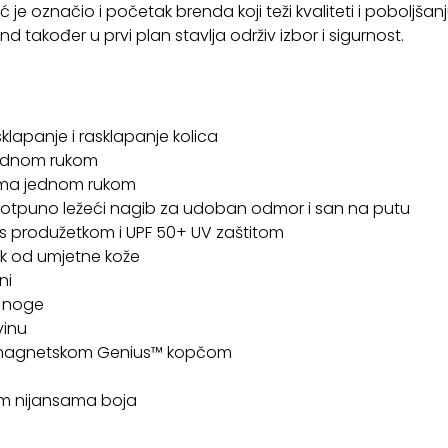
e označio i početak brenda koji teži kvaliteti i poboljšanju 
d također u prvi plan stavlja održiv izbor i sigurnost.
lapanje i rasklapanje kolica
 jednom rukom
cima jednom rukom
otpuno ležeći nagib za udoban odmor i san na putu
v s produžetkom i UPF 50+ UV zaštitom
luk od umjetne kože
ni
a noge
vinu
s magnetskom Genius™ kopčom
im nijansama boja