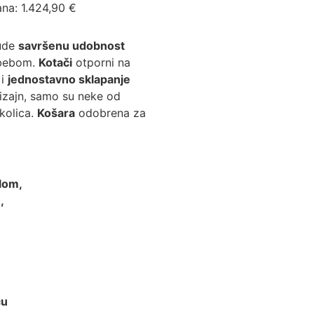
ana:
1.424,90
€
nude
savršenu udobnost
 bebom.
Kotači
otporni na
 i
jednostavno sklapanje
izajn, samo su neke od
 kolica.
Košara
odobrena za
elom,
,
cu