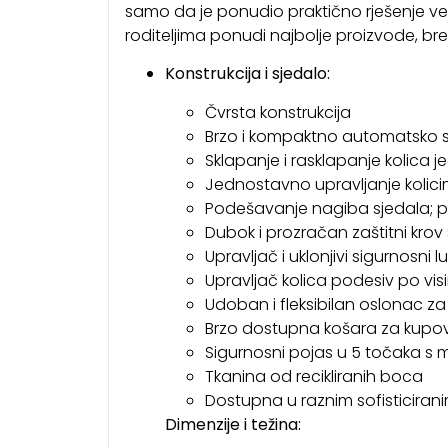
samo da je ponudio praktično rješenje već j
roditeljima ponudi najbolje proizvode, bren
Konstrukcija i sjedalo:
Čvrsta konstrukcija
Brzo i kompaktno automatsko sk
Sklapanje i rasklapanje kolica
Jednostavno upravljanje koli
Podešavanje nagiba sjedala; p
Dubok i prozračan zaštitni kro
Upravljač i uklonjivi sigurnosni 
Upravljač kolica podesiv po visi
Udoban i fleksibilan oslonac z
Brzo dostupna košara za kupo
Sigurnosni pojas u 5 točaka 
Tkanina od recikliranih boca
Dostupna u raznim sofisticiran
Dimenzije i težina: