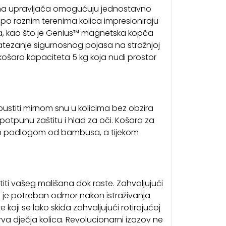
 visina upravljača omogućuju jednostavno
po raznim terenima kolica impresioniraju
ma, kao što je Genius™ magnetska kopča
atezanje sigurnosnog pojasa na stražnjoj
 košara kapaciteta 5 kg koja nudi prostor
ustiti mirnom snu u kolicima bez obzira
 potpunu zaštitu i hlad za oči. Košara za
om podlogom od bambusa, a tijekom
titi vašeg mališana dok raste. Zahvaljujući
a je potreban odmor nakon istraživanja
koji se lako skida zahvaljujući rotirajućoj
rva dječja kolica. Revolucionarni izazov ne