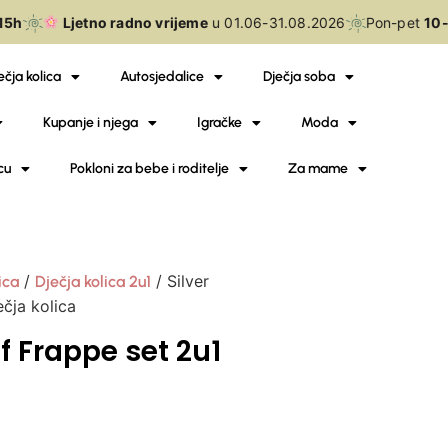
h
Ljetno radno vrijeme
u 01.06-31.08.2026
Pon-pet
10-18
ečja kolica
Autosjedalice
Dječja soba
Kupanje i njega
Igračke
Moda
cu
Pokloni za bebe i roditelje
Za mame
/
/ Silver
ica
Dječja kolica 2u1
čja kolica
f Frappe set 2u1