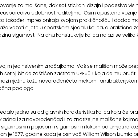
 putovanje za mališane, dok sofisticirani dizajn i podesiva
neusporedivu udobnost roditeljima. Osim opuštene vožnje 
lica također impresionirajo svojom praktičnošću i dodaci
e vezati dijete u sportskom sjedalu kolica, a praktično z
inu sigurnosti. Na dnu konstrukcije kolica nalazi se velika
 svojim jedinstvenim značajkama. Vaš se mališan može prep
ih šetnji bit će zaštićen zaštitom UPF50+ koja će mu pružiti
mazi nježnu kožu novorođenčeta mekom i antibakterijsk
ozračna podloga.
edalo jedna su od glavnih karakteristika kolica koja će pra
kladna i za novorođenčad i za znatiželjne mališane kojim
ti sigurnosnim pojasom i sigurnosnim lukom od umjetne kože 
van je 1877. godine kada je osnivač William Wilson izumio p