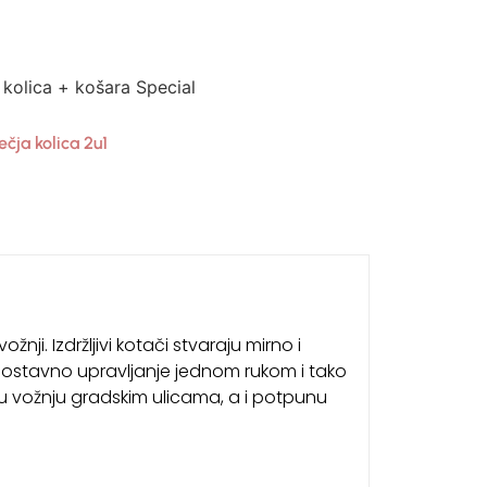
 kolica + košara Special
ečja kolica 2u1
žnji. Izdržljivi kotači stvaraju mirno i
dnostavno upravljanje jednom rukom i tako
ku vožnju gradskim ulicama, a i potpunu