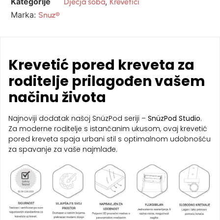
Kategorije
,
Dječja soba
Krevetići
Marka:
Snuz®
Krevetić pored kreveta za
roditelje prilagođen vašem
načinu života
Najnoviji dodatak našoj SnüzPod seriji –
SnüzPod Studio
.
Za moderne roditelje s istančanim ukusom, ovaj krevetić
pored kreveta spaja urbani stil s optimalnom udobnošću
za spavanje za vaše najmlađe.