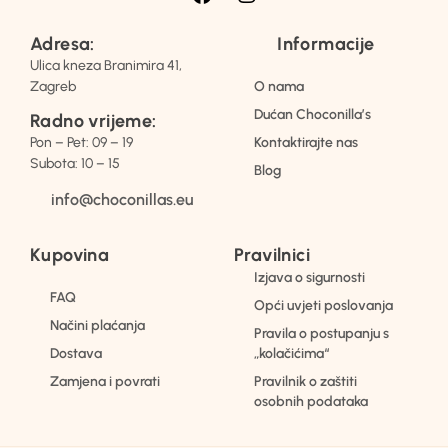
Adresa:
Informacije
Ulica kneza Branimira 41,
Zagreb
O nama
Dućan Choconilla’s
Radno vrijeme:
Pon – Pet: 09 – 19
Kontaktirajte nas
Subota: 10 – 15
Blog
info@choconillas.eu
Kupovina
Pravilnici
Izjava o sigurnosti
FAQ
Opći uvjeti poslovanja
Načini plaćanja
Pravila o postupanju s
Dostava
„kolačićima“
Zamjena i povrati
Pravilnik o zaštiti
osobnih podataka