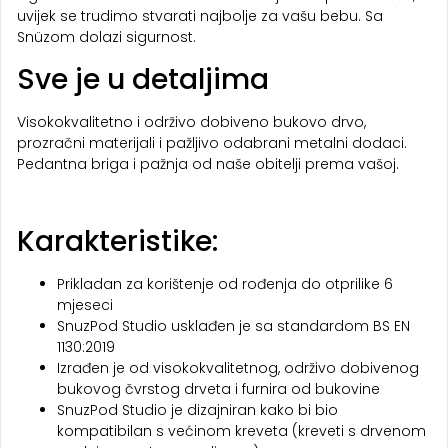
uvijek se trudimo stvarati najbolje za vašu bebu. Sa
Snüzom dolazi sigurnost.
Sve je u detaljima
Visokokvalitetno i održivo dobiveno bukovo drvo,
prozračni materijali i pažljivo odabrani metalni dodaci.
Pedantna briga i pažnja od naše obitelji prema vašoj.
Karakteristike:
Prikladan za korištenje od rođenja do otprilike 6
mjeseci
SnuzPod Studio usklađen je sa standardom BS EN
1130:2019
Izrađen je od visokokvalitetnog, održivo dobivenog
bukovog čvrstog drveta i furnira od bukovine
SnuzPod Studio je dizajniran kako bi bio
kompatibilan s većinom kreveta (kreveti s drvenom