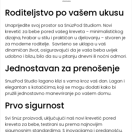
Roditeljstvo po vašem ukusu
Unaprijedite svoj prostor sa SnüzPod Studiom. Novi
krevetić za bebe pored vašeg kreveta – minimalističkog
dizajna, hrabar u stilu i praktičan u djelovanju – stvoren je
za moderne roditelje. Savršeno se uklapa u vaš
dinamičan život, osiguravajući da je vaša beba uvijek
udobno i blizu, bilo da su u pitanju dnevni ili noćni odmori.
Jednostavan za prenošenje
SnuzPod Studio lagano klizi s vama kroz vaš dan. Lagan i
elegantan s kotačićima, koji se mogu dodati kako bi
pružili jednostavno manevriranje po vašem domu.
Prvo sigurnost
Svi Snüz proizvodi, uključujući naš novi krevetić pored
kreveta za bebe, testirani su prema najnovijim
sigurnosnim standardima. S inovacijama i predanošću,