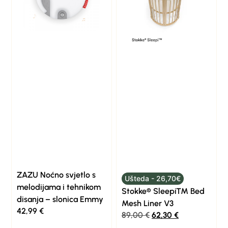
ZAZU Noćno svjetlo s
Ušteda - 26,70€
melodijama i tehnikom
Stokke® Sleepi™ Bed
disanja – slonica Emmy
Mesh Liner V3
42,99
€
89,00
€
62,30
€