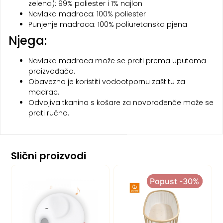
zelena): 99% poliester i 1% najlon
Navlaka madraca: 100% poliester
Punjenje madraca: 100% poliuretanska pjena
Njega:
Navlaka madraca može se prati prema uputama
proizvođača.
Obavezno je koristiti vodootpornu zaštitu za
madrac.
Odvojiva tkanina s košare za novorođenče može se
prati ručno.
Slični proizvodi
Popust -30%
Popust -30%