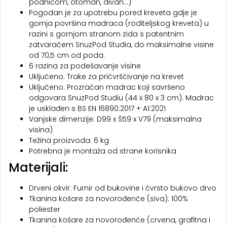
podnicom, otoman, divan…)
Pogodan je za upotrebu pored kreveta gdje je
gornja površina madraca (roditeljskog kreveta) u
razini s gornjom stranom zida s patentnim
zatvaračem SnuzPod Studia, do maksimalne visine
od 70,5 cm od poda.
6 razina za podešavanje visine
Uključeno: Trake za pričvršćivanje na krevet
Uključeno: Prozračan madrac koji savršeno
odgovara SnuzPod Studiu (44 x 80 x 3 cm). Madrac
je usklađen s BS EN 16890:2017 + A1:2021
Vanjske dimenzije: D99 x Š59 x V79 (maksimalna
visina)
Težina proizvoda: 6 kg
Potrebna je montaža od strane korisnika
Materijali:
Drveni okvir: Furnir od bukovine i čvrsto bukovo drvo
Tkanina košare za novorođenče (siva): 100%
poliester
Tkanina košare za novorođenče (crvena, grafitna i