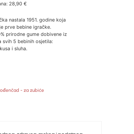
ana:
28,90
€
ačka nastala 1951. godine koja
je prve bebine igračke.
0% prirodne gume dobivene iz
 svih 5 bebinih osjetila:
kusa i sluha.
rođenčad - za zubiće