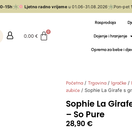
-15h
Ljetno radno vrijeme
u 01.06-31.08.2026
Pon-pet
1
Rasprodaja
Dj
0,00
€
Dojenje i hranjenje
Oprema za bebe i dje
/
/
/
Početna
Trgovina
Igračke
/ Sophie La Girafe s g
zubiće
Sophie La Giraf
– So Pure
28,90
€