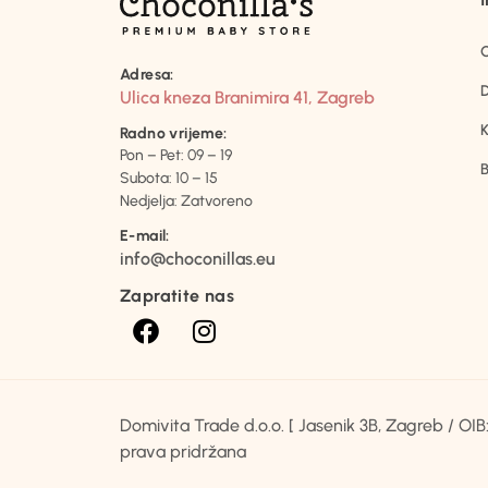
Adresa:
D
Ulica kneza Branimira 41, Zagreb
K
Radno vrijeme:
Pon – Pet: 09 – 19
B
Subota: 10 – 15
Nedjelja: Zatvoreno
E-mail:
info@choconillas.eu
Zapratite nas
Domivita Trade d.o.o. [ Jasenik 3B, Zagreb / O
prava pridržana