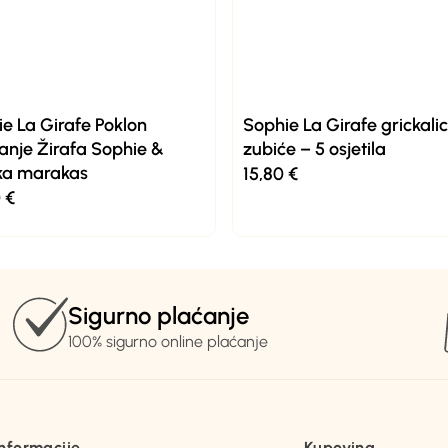
e La Girafe Poklon
Sophie La Girafe grickali
anje Žirafa Sophie &
zubiće – 5 osjetila
ka marakas
15,80
€
0
€
Sigurno plaćanje
100% sigurno online plaćanje
Informacije
Kupovina