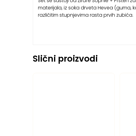
Set se sastoji od Žirafe Sophie + Prsten
materijala, iz soka drveta Hevea (guma, ka
različitim stupnjevima rasta prvih zubića.
Slični proizvodi