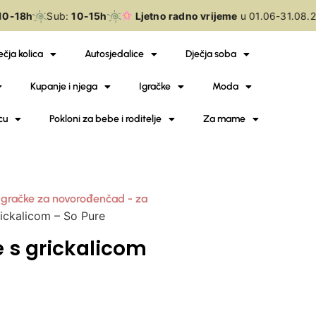
0-18h
Sub:
10-15h
Ljetno radno vrijeme
u 01.06-31.08.2
ečja kolica
Autosjedalice
Dječja soba
Kupanje i njega
Igračke
Moda
cu
Pokloni za bebe i roditelje
Za mame
Igračke za novorođenčad - za
rickalicom – So Pure
e s grickalicom