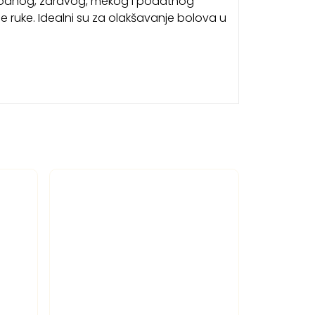
rirodnog, zdravog, mekog i podatnog
e ruke. Idealni su za olakšavanje bolova u