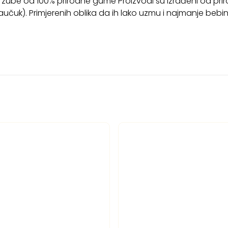
 za zube od 100% prirodne gume Proizvodi su izrađeni od p
učuk). Primjerenih oblika da ih lako uzmu i najmanje bebin