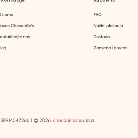
O nama
FAQ
ućan Choconilla’s
Načini plaćanja
ontaktirajte nas
Dostava
log
Zamjena i povrati
IB:58914547266 ] © 2026.
choconillas.eu
, sva