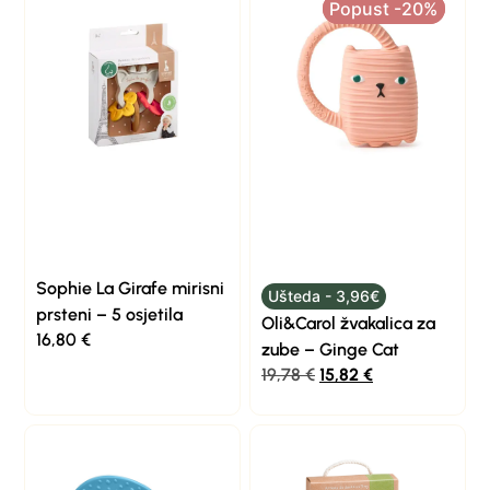
Popust -20%
Popust -20%
Sophie La Girafe mirisni
Ušteda - 3,96€
prsteni – 5 osjetila
Oli&Carol žvakalica za
16,80
€
zube – Ginge Cat
19,78
€
15,82
€