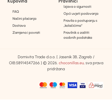
Kupovina
Pravilnici
Izjava o sigurnosti
FAQ
Opći uvjeti poslovanja
Načini plaćanja
Pravila o postupanju s
Dostava
„kolačićima“
Zamjena i povrati
Pravilnik o zaštiti
osobnih podataka
Domivita Trade d.o.o. [ Jasenik 3B, Zagreb /
OIB:58914547266 ] © 2026.
choconillas.eu
, sva prava
pridržana