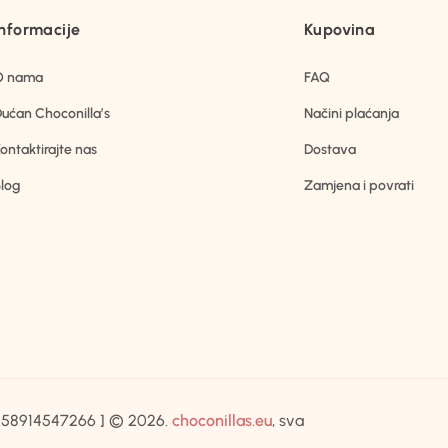
Informacije
Kupovina
O nama
FAQ
ućan Choconilla’s
Načini plaćanja
ontaktirajte nas
Dostava
log
Zamjena i povrati
IB:58914547266 ] © 2026.
choconillas.eu
, sva