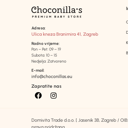
Adresa:
D
Ulica kneza Branimira 41, Zagreb
K
Radno vrijeme:
Pon – Pet: 09 – 19
B
Subota: 10 – 15
Nedjelja: Zatvoreno
E-mail:
info@choconillas.eu
Zapratite nas
Domivita Trade d.o.o. [ Jasenik 3B, Zagreb / O
prava pridržana