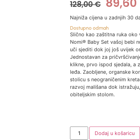
89,60
128,00
€
Najniža cijena u zadnjih 30 d
Dostupno odmah
Slično kao zaštitna ruka oko
Nomi® Baby Set vašoj bebi n
uči sjediti dok joj još uvijek
Jednostavan za pričvršćivanje
klikne, prvo ispod sjedala, a
leđa. Zaobljene, organske ko
stolicu s neograničenim kreta
razvoj mališana dok istražuju
obiteljskim stolom.
Dodaj u košaricu