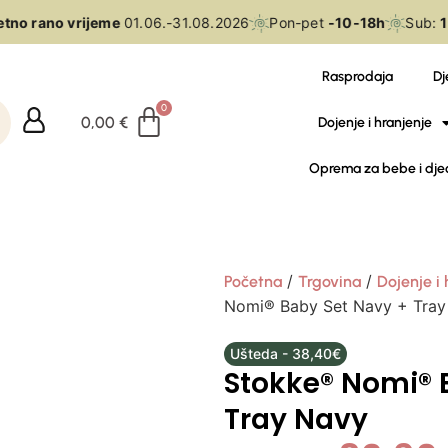
tno rano vrijeme
01.06.-31.08.2026
Pon-pet
-10-18h
Sub:
10
Rasprodaja
Dj
0,00
€
Dojenje i hranjenje
Oprema za bebe i dje
/
/
Početna
Trgovina
Dojenje i 
Nomi® Baby Set Navy + Tray
Ušteda - 38,40€
Stokke® Nomi® 
Tray Navy