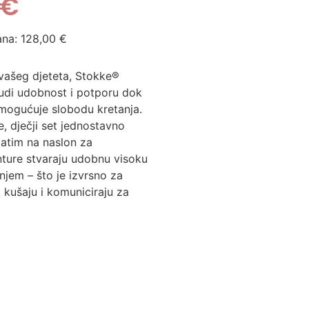
€
ana:
128,00
€
 vašeg djeteta, Stokke®
udi udobnost i potporu dok
 omogućuje slobodu kretanja. ​
, dječji set jednostavno
 zatim na
naslon za
nture stvaraju udobnu visoku
njem – što je izvrsno za
, kušaju i komuniciraju za