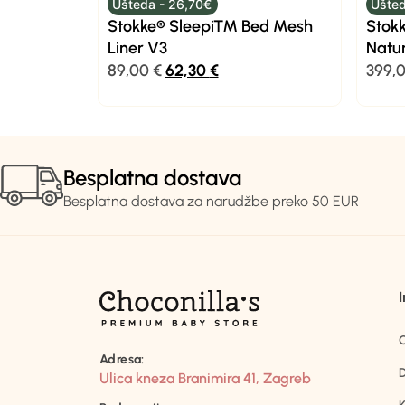
Ušteda - 26,70€
Ušted
Stokke® Sleepi™ Bed Mesh
Stok
Liner V3
Natur
89,00
€
62,30
€
399,
Besplatna dostava
Besplatna dostava za narudžbe preko 50 EUR
Adresa:
D
Ulica kneza Branimira 41, Zagreb