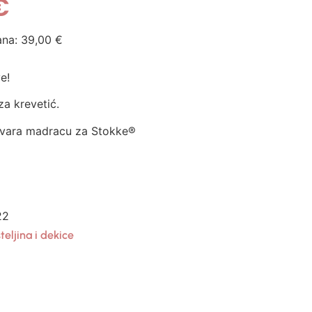
€
ana:
39,00
€
e!
za krevetić.
ovara madracu za Stokke®
22
teljina i dekice