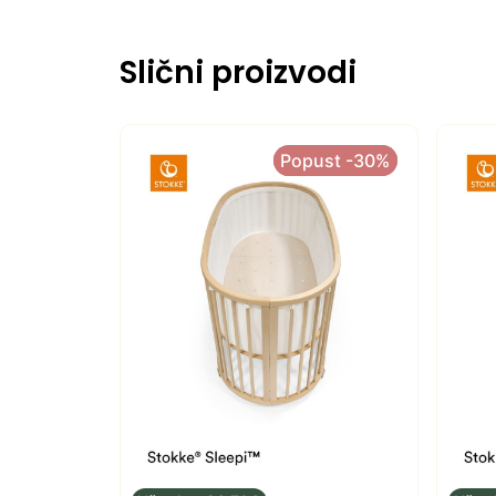
Slični proizvodi
Popust -30%
Popust -30%