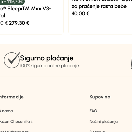
a - 119,70€
za praćenje rasta bebe
ke® Sleepi™ Mini V3-
40,00
€
al
00
€
279,30
€
Sigurno plaćanje
100% sigurno online plaćanje
Informacije
Kupovina
O nama
FAQ
ućan Choconilla’s
Načini plaćanja