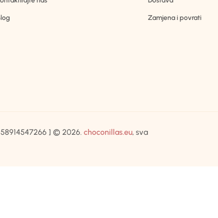
ontaktirajte nas
Dostava
log
Zamjena i povrati
IB:58914547266 ] © 2026.
choconillas.eu
, sva