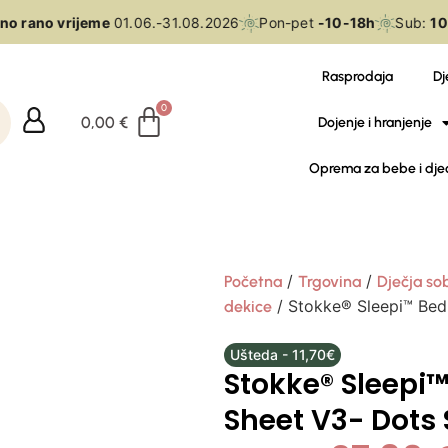
o rano vrijeme
01.06.-31.08.2026
Pon-pet
-10-18h
Sub:
10-
Rasprodaja
Dj
0,00
€
Dojenje i hranjenje
Oprema za bebe i dje
/
/
Početna
Trgovina
Dječja so
/ Stokke® Sleepi™ Bed
dekice
Ušteda - 11,70€
Stokke® Sleepi™
Sheet V3- Dots