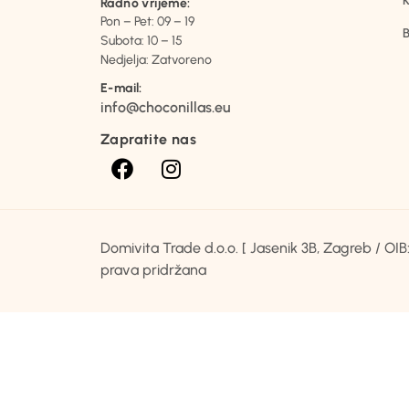
K
Radno vrijeme:
Pon – Pet: 09 – 19
B
Subota: 10 – 15
Nedjelja: Zatvoreno
E-mail:
info@choconillas.eu
Zapratite nas
Domivita Trade d.o.o. [ Jasenik 3B, Zagreb / O
prava pridržana