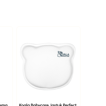
rema
Koala Babycare Jastuk Perfect