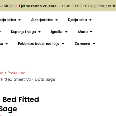
15h
Ljetno radno vrijeme
u 01.06-31.08.2026
Pon-pet
10
ečja kolica
Autosjedalice
Dječja soba
Kupanje i njega
Igračke
Moda
cu
Pokloni za bebe i roditelje
Za mame
/
ba
Posteljina i
 Fitted Sheet V3- Dots Sage
 Bed Fitted
 Sage