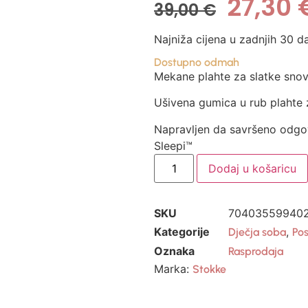
27,30
39,00
€
Najniža cijena u zadnjih 30 d
Dostupno odmah
Mekane plahte za slatke snov
Ušivena gumica u rub plahte 
Napravljen da savršeno odg
Sleepi™
Dodaj u košaricu
SKU
70403559940
Kategorije
,
Dječja soba
Pos
Oznaka
Rasprodaja
Marka:
Stokke