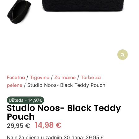
/
/
/
Početna
Trgovina
Za mame
Torbe za
/ Studio Noos- Black Teddy Pouch
pelene
Ušteda - 14,97€
Studio Noos- Black Teddy
Pouch
14,98
€
29,95
€
Najniža cijena u zadnjih 30 dana:
29,95
€