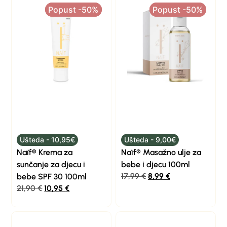
Popust -50%
Popust -50%
Popust -50%
Popust -50%
Ušteda - 10,95€
Ušteda - 9,00€
Naïf® Krema za
Naïf® Masažno ulje za
sunčanje za djecu i
bebe i djecu 100ml
17,99
€
8,99
€
bebe SPF 30 100ml
21,90
€
10,95
€