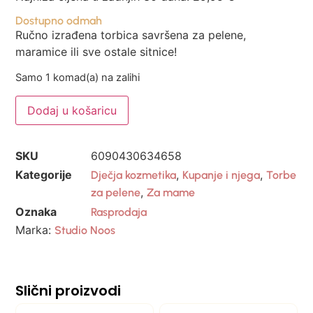
Dostupno odmah
Ručno izrađena torbica savršena za pelene,
maramice ili sve ostale sitnice!
Samo 1 komad(a) na zalihi
Dodaj u košaricu
SKU
6090430634658
Kategorije
,
,
Dječja kozmetika
Kupanje i njega
Torbe
,
za pelene
Za mame
Oznaka
Rasprodaja
Marka:
Studio Noos
Slični proizvodi