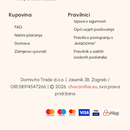
Kupovina
Pravilnici
Izjava o sigurnosti
FAQ
Opći uvjeti poslovanja
Načini plaćanja
Pravila o postupanju s
Dostava
„kolačićima“
Zamjena i povrati
Pravilnik o zaštiti
osobnih podataka
Domivita Trade d.o.o. [ Jasenik 3B, Zagreb /
OIB:58914547266 ] © 2026.
choconillas.eu
, sva prava
pridržana