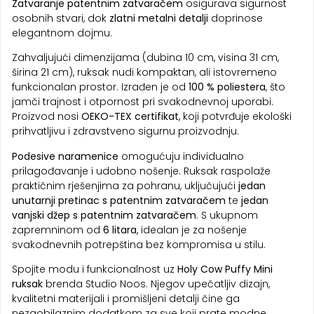
Zatvaranje patentnim zatvaračem
osigurava sigurnost
osobnih stvari, dok
zlatni metalni detalji
doprinose
elegantnom dojmu.
Zahvaljujući dimenzijama (dubina 10 cm, visina 31 cm,
širina 21 cm), ruksak nudi kompaktan, ali istovremeno
funkcionalan prostor. Izrađen je od
100 % poliestera
, što
jamči trajnost i otpornost pri svakodnevnoj uporabi.
Proizvod nosi
OEKO-TEX certifikat
, koji potvrđuje ekološki
prihvatljivu i zdravstveno sigurnu proizvodnju.
Podesive naramenice
omogućuju individualno
prilagođavanje i udobno nošenje. Ruksak raspolaže
praktičnim rješenjima za pohranu, uključujući
jedan
unutarnji pretinac s patentnim zatvaračem
te
jedan
vanjski džep s patentnim zatvaračem
. S ukupnom
zapremninom od
6 litara
, idealan je za nošenje
svakodnevnih potrepština bez kompromisa u stilu.
Spojite modu i funkcionalnost uz
Holy Cow Puffy Mini
ruksak
brenda Studio Noos. Njegov upečatljiv dizajn,
kvalitetni materijali i promišljeni detalji čine ga
nezaobilaznim dodatkom za sve koji prate modne