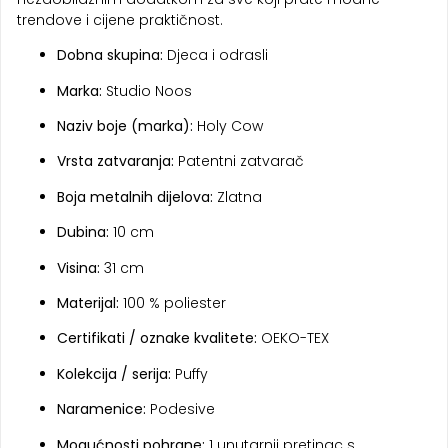
trendove i cijene praktičnost.
Dobna skupina:
Djeca i odrasli
Marka:
Studio Noos
Naziv boje (marka):
Holy Cow
Vrsta zatvaranja:
Patentni zatvarač
Boja metalnih dijelova:
Zlatna
Dubina:
10 cm
Visina:
31 cm
Materijal:
100 % poliester
Certifikati / oznake kvalitete:
OEKO-TEX
Kolekcija / serija:
Puffy
Naramenice:
Podesive
Mogućnosti pohrane:
1 unutarnji pretinac s