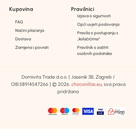
Kupovina
Pravilnici
Izjava o sigurnosti
FAQ
Opći uvjeti poslovanja
Načini plaćanja
Pravila o postupanju s
Dostava
„kolačićima“
Zamjena i povrati
Pravilnik o zaštiti
osobnih podataka
Domivita Trade d.o.o. [ Jasenik 3B, Zagreb /
OIB:58914547266 ] © 2026.
choconillas.eu
, sva prava
pridržana