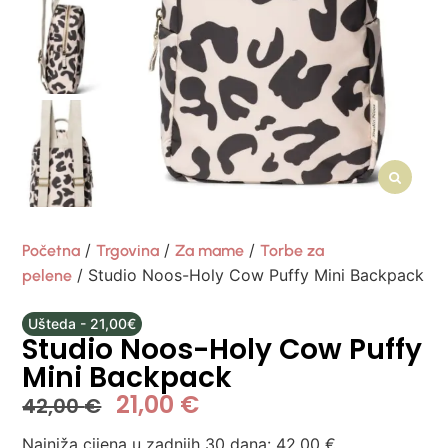
/
/
/
Početna
Trgovina
Za mame
Torbe za
/ Studio Noos-Holy Cow Puffy Mini Backpack
pelene
Ušteda - 21,00€
Studio Noos-Holy Cow Puffy
Mini Backpack
21,00
€
42,00
€
Najniža cijena u zadnjih 30 dana:
42,00
€