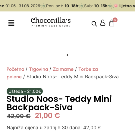
me
01.06.-31.08.2026
Pon-pet:
10-18h
Sub:
10-15h
Ljetno r
/
/
/
Početna
Trgovina
Za mame
Torbe za
/ Studio Noos- Teddy Mini Backpack-Siva
pelene
Ušteda - 21,00€
Studio Noos- Teddy Mini
Backpack-Siva
21,00
€
42,00
€
Najniža cijena u zadnjih 30 dana:
42,00
€