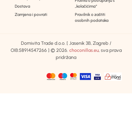
Pravila o postupanju s
Dostava
„kolačićima“
Zamjena i povrati
Pravilnik o zaštiti
osobnih podataka
Domivita Trade d.o.o. [ Jasenik 3B, Zagreb /
OIB:58914547266 ] © 2026.
choconillas.eu
, sva prava
pridržana