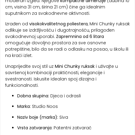
moderan izgled. Njegove
kompaktne dimenzije
(dubina 10
cm, visina 31 cm, širina 21 cm) čine ga idealnim
suputnikom za svakodnevne aktivnosti.
Izrađen od
visokokvalitetnog poliestera
, Mini Chunky ruksak
odlikuje se izdržljivošću i dugotrajnošću, prilagođen
svakodnevnoj uporabi.
Zapremnina od 6 litara
omogućuje dovoljno prostora za sve osnovne
potrepštine, bilo da se radi o odlasku na posao, u školu ili
na kraći izlet.
Unaprijedite svoj stil uz
Mini Chunky ruksak
i uživajte u
savršenoj kombinaciji praktičnosti, elegancije i
svestranosti. Iskusite idealan spoj dizajna i
funkcionalnosti.
Dobna skupina:
Djeca i odrasli
Marka:
Studio Noos
Naziv boje (marka):
Siva
Vrsta zatvaranja:
Patentni zatvarač