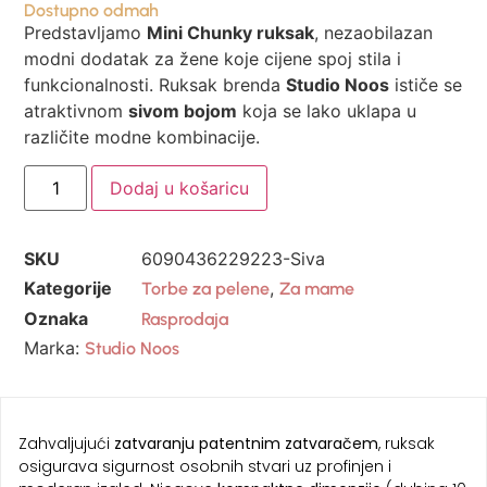
Dostupno odmah
Predstavljamo
Mini Chunky ruksak
, nezaobilazan
modni dodatak za žene koje cijene spoj stila i
funkcionalnosti. Ruksak brenda
Studio Noos
ističe se
atraktivnom
sivom bojom
koja se lako uklapa u
različite modne kombinacije.
Dodaj u košaricu
SKU
6090436229223-Siva
Kategorije
,
Torbe za pelene
Za mame
Oznaka
Rasprodaja
Marka:
Studio Noos
Zahvaljujući
zatvaranju patentnim zatvaračem
, ruksak
osigurava sigurnost osobnih stvari uz profinjen i