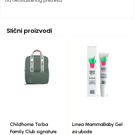
od neovlaštenog pretresa.
Slični proizvodi
Childhome Torba
Linea MammaBaby Gel
Family Club signature
za ubode