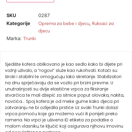
SKU
0287
Kategorije
,
Oprema za bebe i djecu
Ruksaci za
djecu
Marka:
Trunki
Sjedište kofera oblikovano je kao sedlo kako bi dijete pri
vožnji uživalo, a “rogovi” služe kao rukohvati. Kotači su
široki i stabilni te omogućuju lako skretanje. Stabilizatori
na dnu sprječavaju da se vozilo pri brzini prevrne. U
unutrašnjosti su dvije elastične vrpca za fiksiranje
stvarčica te mali džepić za sitnice poput olovaka, nakita,
novčića… Spoj kofera je od meke gume kako djeca pri
zatvaranju ne bi ozlijedila prstiće Uz svaki Trunki dolazi
vrpca pomoću koje ga možemo vući ili ponijeti preko
ramena. Na vrpci je ušivena ID etiketa za podatke o
malom vlasniku, te ključić koji osigurava njihovu imovinu