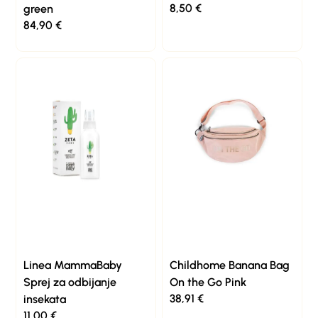
8,50
€
green
84,90
€
Linea MammaBaby
Childhome Banana Bag
Sprej za odbijanje
On the Go Pink
38,91
€
insekata
11,00
€