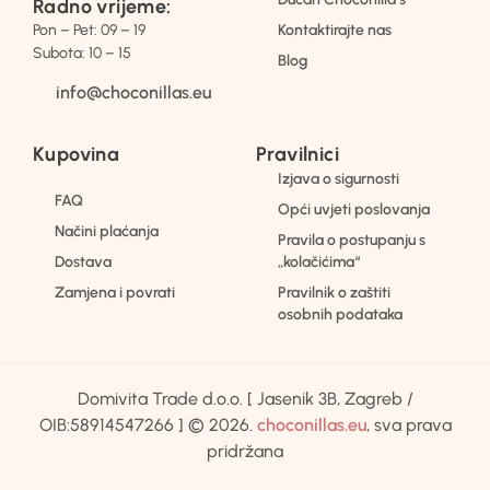
Radno vrijeme:
Pon – Pet: 09 – 19
Kontaktirajte nas
Subota: 10 – 15
Blog
info@choconillas.eu
Kupovina
Pravilnici
Izjava o sigurnosti
FAQ
Opći uvjeti poslovanja
Načini plaćanja
Pravila o postupanju s
Dostava
„kolačićima“
Zamjena i povrati
Pravilnik o zaštiti
osobnih podataka
Domivita Trade d.o.o. [ Jasenik 3B, Zagreb /
OIB:58914547266 ] © 2026.
choconillas.eu
, sva prava
pridržana