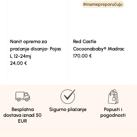
#mamepreporučuju
#mamepreporučuju
Nanit oprema za
Red Castle
praćanje disanja- Pojas
Cocoonababy® Madrac
170,00
€
L 12-24mj
24,00
€
Besplatna
Sigurno plaćanje
Popusti i
dostava iznad 50
pogodnosti
EUR