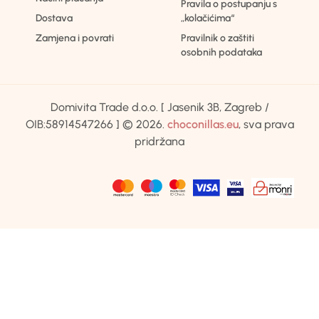
Pravila o postupanju s
Dostava
„kolačićima“
Zamjena i povrati
Pravilnik o zaštiti
osobnih podataka
Domivita Trade d.o.o. [ Jasenik 3B, Zagreb /
OIB:58914547266 ] © 2026.
choconillas.eu
, sva prava
pridržana