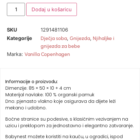
Dodaj u košaricu
SKU
1291481106
Kategorije
,
,
Dječja soba
Gnijezda
Njihaljke i
gnijezda za bebe
Marka:
Vanilla Copenhagen
Informacije o proizvodu:
Dimenzije: 85 × 50 × 10 + 4 cm
Materijal navlake: 100 % organski pamuk
Dno: pjenasto vlakno koje osigurava da dijete leži
mekano i udobno.
Bočne stranice su podesive, s klasičnim vezivanjem na
uzicu i preklopom za jednostavno i elegantno zatvaranje.
Babynest možete koristiti na kauču, u ogradici, ispod