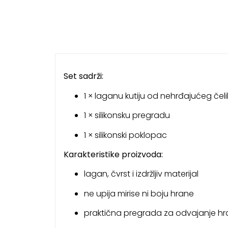
Set sadrži:
1 × laganu kutiju od nehrđajućeg čel
1 × silikonsku pregradu
1 × silikonski poklopac
Karakteristike proizvoda:
lagan, čvrst i izdržljiv materijal
ne upija mirise ni boju hrane
praktična pregrada za odvajanje h