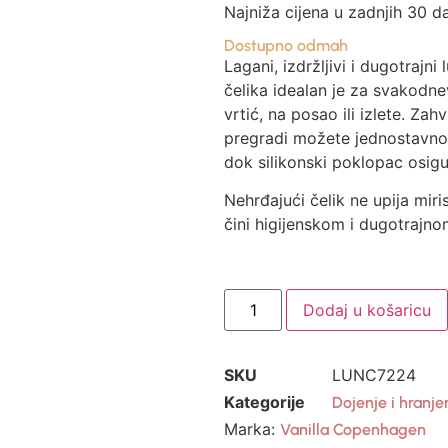
Najniža cijena u zadnjih 30 d
Dostupno odmah
Lagani, izdržljivi i dugotrajn
čelika idealan je za svakodn
vrtić, na posao ili izlete. Zahv
pregradi možete jednostavno o
dok silikonski poklopac osig
Nehrđajući čelik ne upija miri
čini higijenskom i dugotrajn
Dodaj u košaricu
SKU
LUNC7224
Kategorije
Dojenje i hranje
Marka:
Vanilla Copenhagen