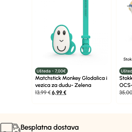
Ušteda - 7,00€
Ušted
Matchstick Monkey Glodalica i
Stok
vezica za dudu- Zelena
OCS- 
13,99
€
6,99
€
35,0
Besplatna dostava