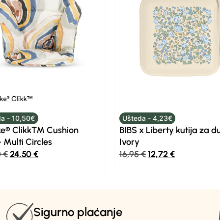
a - 10,50€
Ušteda - 4,23€
ke® Clikk™ Cushion
BIBS x Liberty kutija za 
Multi Circles
Ivory
0
€
24,50
€
16,95
€
12,72
€
Sigurno plaćanje