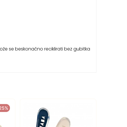
i može se beskonačno reciklirati bez gubitka
-25%
-25%