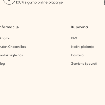
100% sigurno online plaćanje
Informacije
Kupovina
O nama
FAQ
ućan Choconilla’s
Načini plaćanja
ontaktirajte nas
Dostava
log
Zamjena i povrati