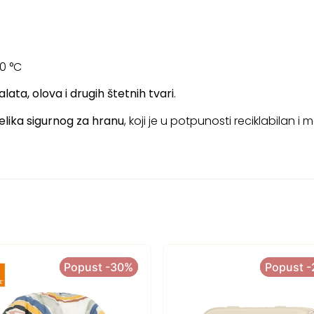
0 °C
lata, olova i drugih štetnih tvari
.
lika sigurnog za hranu
, koji je u potpunosti reciklabilan 
Popust -30%
Popust -30%
Popust 
Popust 