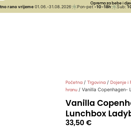
Oprema za bebe i dje
no rano vrijeme
01.06.-31.08.2026
Pon-pet
-10-18h
Sub:
10-
/
/
Početna
Trgovina
Dojenje i 
/ Vanilla Copenhagen-
hranu
Vanilla Copen
Lunchbox Lady
33,50
€