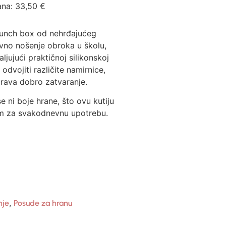
ana:
33,50
€
i lunch box od nehrđajućeg
evno nošenje obroka u školu,
aljujući praktičnoj silikonskoj
dvojiti različite namirnice,
urava dobro zatvaranje.
se ni boje hrane, što ovu kutiju
om za svakodnevnu upotrebu.
,
nje
Posude za hranu