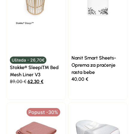
Nanit Smart Sheets-
Ušteda - 26,70€
Oprema za praćenje
Stokke® Sleepi™ Bed
rasta bebe
Mesh Liner V3
40,00
€
89,00
€
62,30
€
Popust -30%
Popust -30%