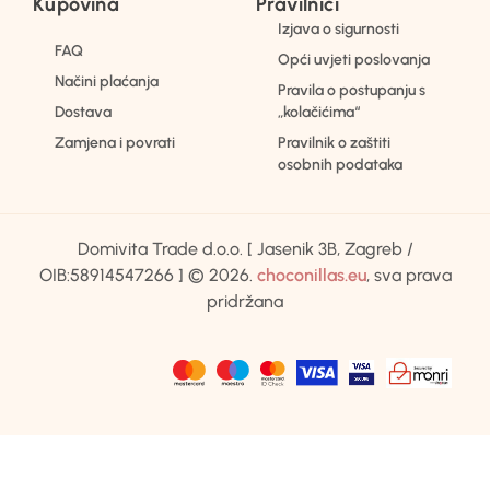
Kupovina
Pravilnici
Izjava o sigurnosti
FAQ
Opći uvjeti poslovanja
Načini plaćanja
Pravila o postupanju s
Dostava
„kolačićima“
Zamjena i povrati
Pravilnik o zaštiti
osobnih podataka
Domivita Trade d.o.o. [ Jasenik 3B, Zagreb /
OIB:58914547266 ] © 2026.
choconillas.eu
, sva prava
pridržana