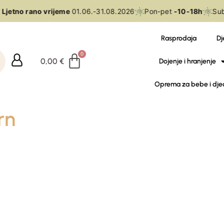
Ljetno rano vrijeme
01.06.-31.08.2026
Pon-pet
-10-18h
Sub
Rasprodaja
Dj
0,00
€
Dojenje i hranjenje
Oprema za bebe i dje
rn