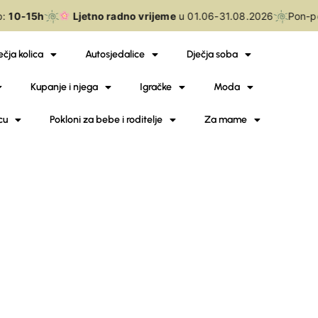
:
10-15h
Ljetno radno vrijeme
u 01.06-31.08.2026
Pon-p
ečja kolica
Autosjedalice
Dječja soba
Kupanje i njega
Igračke
Moda
cu
Pokloni za bebe i roditelje
Za mame