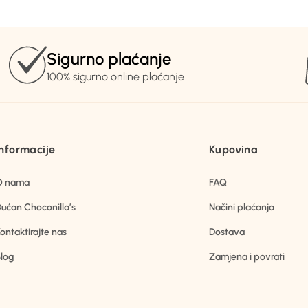
Sigurno plaćanje
100% sigurno online plaćanje
Informacije
Kupovina
O nama
FAQ
ućan Choconilla’s
Načini plaćanja
ontaktirajte nas
Dostava
log
Zamjena i povrati