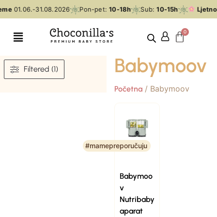
jeme
01.06.-31.08.2026
Pon-pet:
10-18h
Sub:
10-15h
Ljetno
Babymoov
Filtered (1)
/ Babymoov
Početna
#mamepreporučuju
Babymoo
v
Nutribaby
aparat