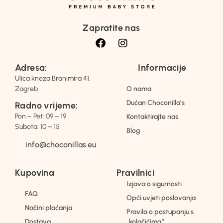
Zapratite nas
Adresa:
Informacije
Ulica kneza Branimira 41,
Zagreb
O nama
Dućan Choconilla’s
Radno vrijeme:
Pon – Pet: 09 – 19
Kontaktirajte nas
Subota: 10 – 15
Blog
info@choconillas.eu
Kupovina
Pravilnici
Izjava o sigurnosti
FAQ
Opći uvjeti poslovanja
Načini plaćanja
Pravila o postupanju s
Dostava
„kolačićima“