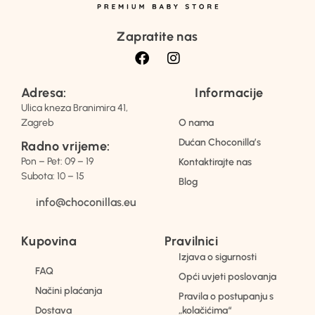
Zapratite nas
Adresa:
Informacije
Ulica kneza Branimira 41,
Zagreb
O nama
Dućan Choconilla’s
Radno vrijeme:
Pon – Pet: 09 – 19
Kontaktirajte nas
Subota: 10 – 15
Blog
info@choconillas.eu
Kupovina
Pravilnici
Izjava o sigurnosti
FAQ
Opći uvjeti poslovanja
Načini plaćanja
Pravila o postupanju s
Dostava
„kolačićima“