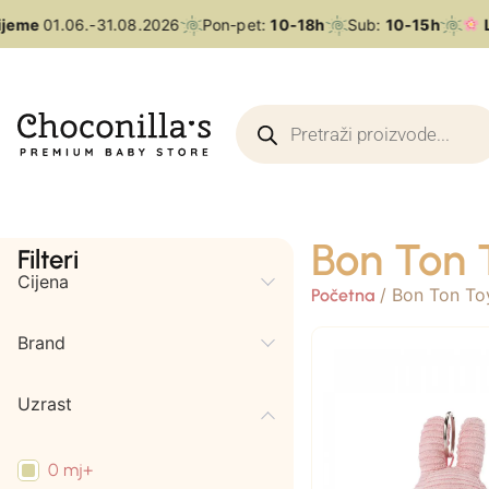
ijeme
01.06.-31.08.2026
Pon-pet:
10-18h
Sub:
10-15h
L
Bon Ton 
Filteri
Cijena
/ Bon Ton To
Početna
Brand
Uzrast
0 mj+