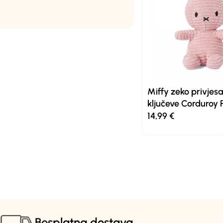
Miffy zeko privjes
ključeve Corduroy 
14,99
€
Besplatna dostava