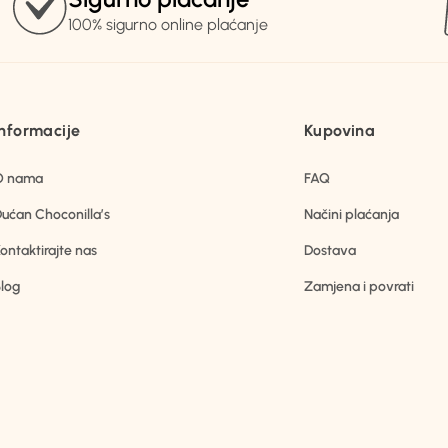
100% sigurno online plaćanje
Informacije
Kupovina
O nama
FAQ
ućan Choconilla’s
Načini plaćanja
ontaktirajte nas
Dostava
log
Zamjena i povrati