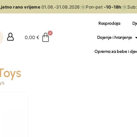
jetno rano vrijeme
01.06.-31.08.2026
Pon-pet
-10-18h
Sub:
Rasprodaja
Dj
0,00
€
Dojenje i hranjenje
Oprema za bebe i dje
Toys
ys