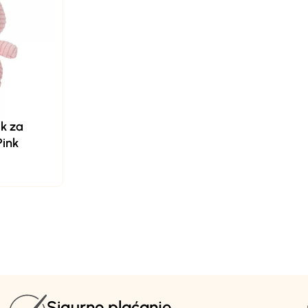
ak za
Pink
Sigurno plaćanje