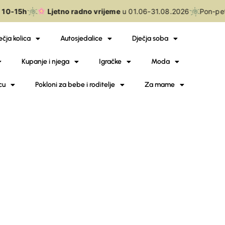
10-15h
Ljetno radno vrijeme
u 01.06-31.08.2026
Pon-pe
ečja kolica
Autosjedalice
Dječja soba
Kupanje i njega
Igračke
Moda
cu
Pokloni za bebe i roditelje
Za mame