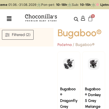
ijeme
01.06.-31.08.2026
Pon-pet:
10-18h
Sub:
10-15h
Ljetn
Bugaboo®
Filtered (2)
/ Bugaboo®
Početna
Bugaboo
Bugaboo
®
® Donkey
Dragonfly
5 Grey
Grey
Melange