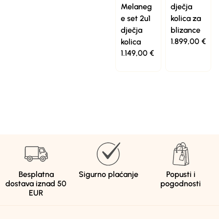
Melaneg
dječja
e set 2u1
kolica za
dječja
blizance
1.899,00
€
kolica
1.149,00
€
Besplatna
Sigurno plaćanje
Popusti i
dostava iznad 50
pogodnosti
EUR