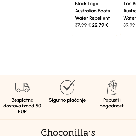
Black Logo
Tan B
Australian Boots
Austr
Water Repellent
Water
37,99
€
22,79
€
39,9
Besplatna
Sigurno plaćanje
Popusti i
dostava iznad 50
pogodnosti
EUR