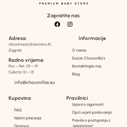
Zapratite nas
Adresa:
Informacije
Ulica kneza Branimira 41,
Zagreb
O nama
Dućan Choconilla’s
Radno vrijeme:
Pon – Pet: 09 – 19
Kontaktirajte nas
Subota: 10 – 15
Blog
info@choconillas.eu
Kupovina
Pravilnici
Izjava o sigurnosti
FAQ
Opći uvjeti poslovanja
Načini plaćanja
Pravila o postupanju s
Dostava
„kolačićima“