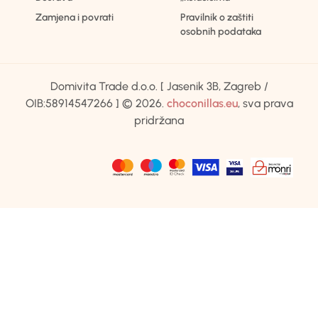
Zamjena i povrati
Pravilnik o zaštiti
osobnih podataka
Domivita Trade d.o.o. [ Jasenik 3B, Zagreb /
OIB:58914547266 ] © 2026.
choconillas.eu
, sva prava
pridržana