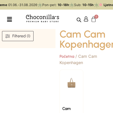
jeme
01.06.-31.08.2026
Pon-pet:
10-18h
Sub:
10-15h
Ljetn
Cam Cam
Filtered (1)
Kopenhage
/ Cam Cam
Početna
Kopenhagen
Cam