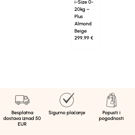
i-Size 0-
20kg –
Plus
Almond
Beige
299,99
€
Besplatna
Sigurno plaćanje
Popusti i
dostava iznad 50
pogodnosti
EUR