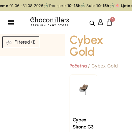
jeme
01.06.-31.08.2026
Pon-pet:
10-18h
Sub:
10-15h
Ljetno
Cybex
Filtered (1)
Gold
/ Cybex Gold
Početna
Cybex
Sirona G3