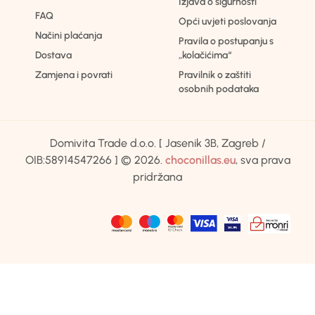
Izjava o sigurnosti
FAQ
Opći uvjeti poslovanja
Načini plaćanja
Pravila o postupanju s
Dostava
„kolačićima“
Zamjena i povrati
Pravilnik o zaštiti
osobnih podataka
Domivita Trade d.o.o. [ Jasenik 3B, Zagreb /
OIB:58914547266 ] © 2026.
choconillas.eu
, sva prava
pridržana