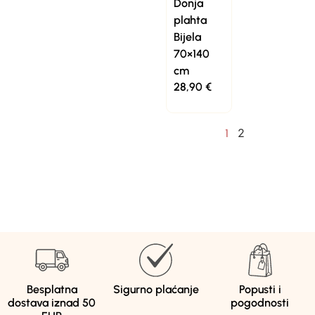
Donja
plahta
Bijela
70×140
cm
28,90
€
2
1
Besplatna
Sigurno plaćanje
Popusti i
dostava iznad 50
pogodnosti