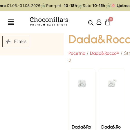
eme
01.06.-31.08.2026
Pon-pet:
10-18h
Sub:
10-15h
Ljetno 
Dada&Rocc
Filters
/
/ St
Početna
Dada&Rocco®
2
Dada&Ro
Dada&Ro