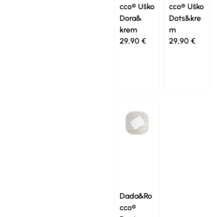
cco® Uško
cco® Uško
Dora&
Dots&kre
krem
m
29,90
€
29,90
€
Dada&Ro
cco®