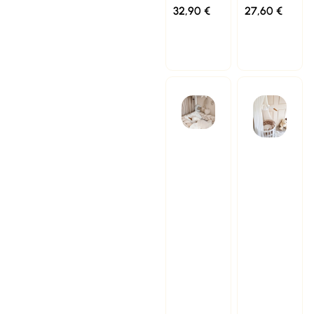
32,90
€
27,60
€