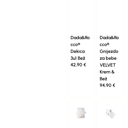
Dada&Ro
Dada&Ro
cco®
cco®
Dekica
Gnijezdo
3u1 Bež
za bebe
42,90
€
VELVET
Krem &
Bež
94,90
€