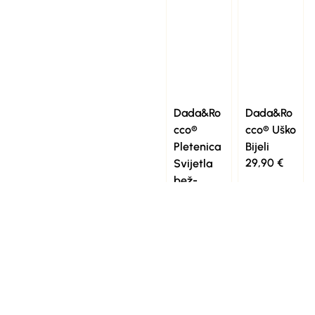
Dada&Ro
Dada&Ro
cco®
cco® Uško
Pletenica
Bijeli
29,90
€
Svijetla
bež-
240cm
79,90
€
1
2