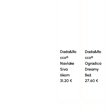
Dada&Ro
Dada&Ro
cco®
cco®
Navlake
Ogradica
Siva
Dreamy
6kom
Bež
31,20
€
27,60
€