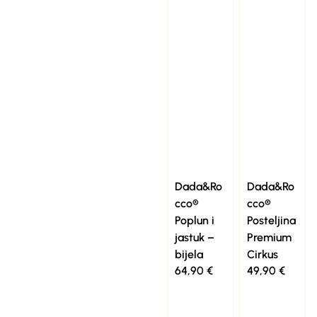
Dada&Ro
Dada&Ro
cco®
cco®
Poplun i
Posteljina
jastuk –
Premium
bijela
Cirkus
64,90
€
49,90
€