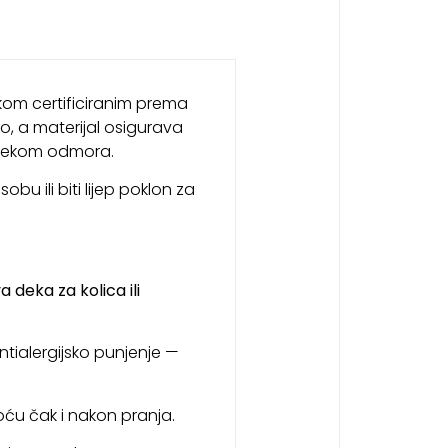
kom certificiranim prema
no, a materijal osigurava
 tijekom odmora.
obu ili biti lijep poklon za
 deka za kolica ili
ntialergijsko punjenje —
ekoću čak i nakon pranja.