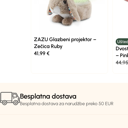
ZAZU Glazbeni projektor –
Ušted
Zečica Ruby
Dvost
41,99
€
– Pin
44,9
Besplatna dostava
Besplatna dostava za narudžbe preko 50 EUR