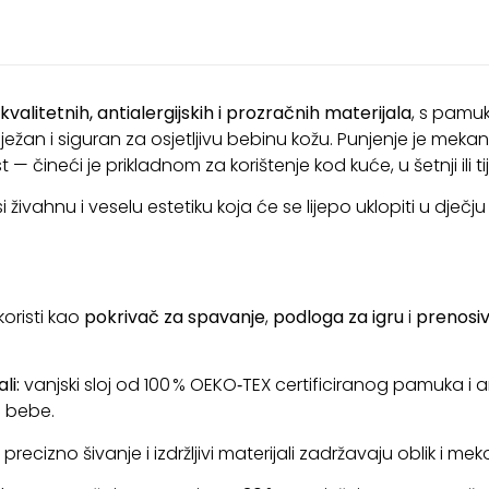
valitetnih, antialergijskih i prozračnih materijala
, s pamu
ježan i siguran za osjetljivu bebinu kožu. Punjenje je meka
— čineći je prikladnom za korištenje kod kuće, u šetnji ili
živahnu i veselu estetiku koja će se lijepo uklopiti u dječju s
oristi kao
pokrivač za spavanje
,
podloga za igru
i
prenosiva
li:
vanjski sloj od 100 % OEKO‑TEX certificiranog pamuka i a
 bebe.
:
precizno šivanje i izdržljivi materijali zadržavaju oblik i m