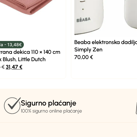
Beaba elektronska dadilj
a - 13,48€
Simply Zen
rana dekica 110 × 140 cm
70,00
€
k Blush, Little Dutch
5
€
31,47
€
Sigurno plaćanje
100% sigurno online plaćanje