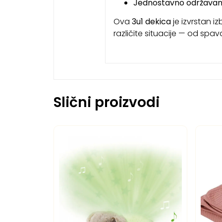
Jednostavno održavan
Ova
3u1 dekica
je izvrstan iz
različite situacije — od spav
Slični proizvodi