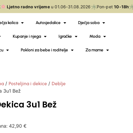
Ljetno radno vrijeme
u 01.06-31.08.2026
Pon-pet
10-18h
ečja kolica
Autosjedalice
Dječja soba
Kupanje i njega
Igračke
Moda
cu
Pokloni za bebe i roditelje
Za mame
/
/
ba
Posteljina i dekice
Deblje
 3u1 Bež
kica 3u1 Bež
ana:
42,90
€