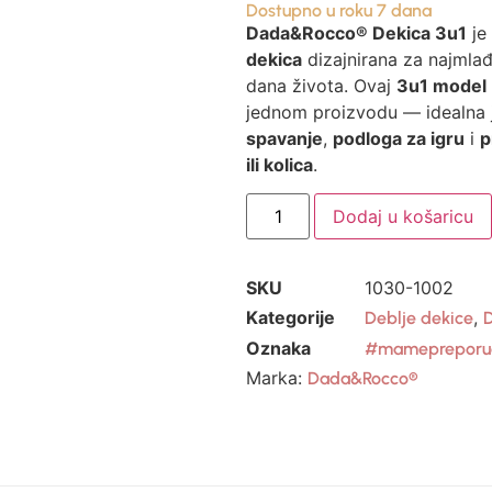
Dostupno u roku 7 dana
Dada&Rocco® Dekica 3u1
je
dekica
dizajnirana za najmlađ
dana života. Ovaj
3u1 model
jednom proizvodu — idealna
spavanje
,
podloga za igru
i
p
ili kolica
.
Dodaj u košaricu
SKU
1030-1002
Kategorije
,
Deblje dekice
D
Oznaka
#mamepreporu
Marka:
Dada&Rocco®