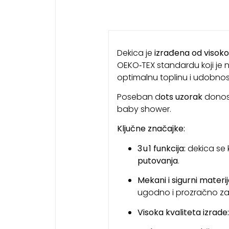
Dekica je
izrađena od visokok
OEKO‑TEX standardu koji je n
optimalnu toplinu i udobnost 
Poseban d
ots
uzorak
donosi 
baby shower.
Ključne značajke:
3 u 1 funkcija:
dekica se k
putovanja
.
Mekani i sigurni materija
ugodno i prozračno za
Visoka kvaliteta izrade