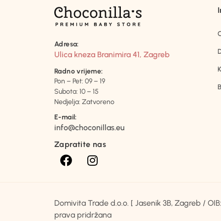
Adresa:
D
Ulica kneza Branimira 41, Zagreb
K
Radno vrijeme:
Pon – Pet: 09 – 19
B
Subota: 10 – 15
Nedjelja: Zatvoreno
E-mail:
info@choconillas.eu
Zapratite nas
Domivita Trade d.o.o. [ Jasenik 3B, Zagreb / O
prava pridržana