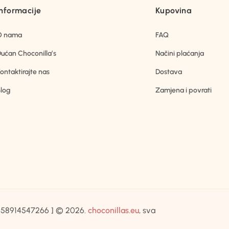
Informacije
Kupovina
O nama
FAQ
ućan Choconilla’s
Načini plaćanja
ontaktirajte nas
Dostava
log
Zamjena i povrati
IB:58914547266 ] © 2026.
choconillas.eu
, sva