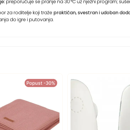
je:
preporučuje se pranje na 30 °C uz nježni program; suše
bor za roditelje koji traže
praktičan, svestran i udoban dod
anja do igre i putovanja.
Popust -30%
Popust -30%