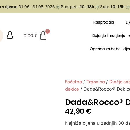
vrijeme
01.06.-31.08.2026
Pon-pet
-10-18h
Sub:
10-15h
Rasprodaja
Dj
0,00
€
Dojenje i hranjenje
Oprema za bebe i dje
/
/
Početna
Trgovina
Dječja so
/ Dada&Rocco® Dekica
dekice
Dada&Rocco® De
42,90
€
Najniža cijena u zadnjih 30 d