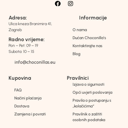
Adresa:
Informacije
Ulica kneza Branimira 41,
Zagreb
O nama
Dućan Choconilla’s
Radno vrijeme:
Pon – Pet: 09 – 19
Kontaktirajte nas
Subota: 10 – 15
Blog
info@choconillas.eu
Kupovina
Pravilnici
Izjava o sigurnosti
FAQ
Opći uvjeti poslovanja
Načini plaćanja
Pravila o postupanju s
Dostava
„kolačićima“
Zamjena i povrati
Pravilnik o zaštiti
osobnih podataka