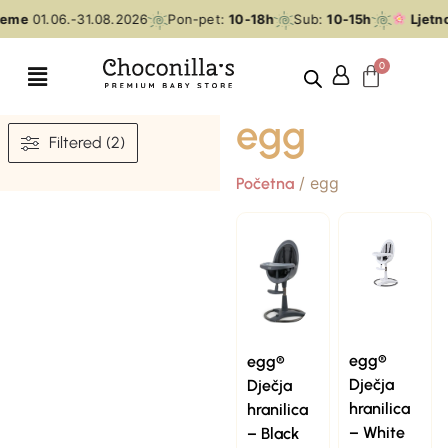
jeme
01.06.-31.08.2026
Pon-pet:
10-18h
Sub:
10-15h
Ljetn
egg
Filtered (2)
/ egg
Početna
egg®
egg®
Dječja
Dječja
hranilica
hranilica
– White
– Black