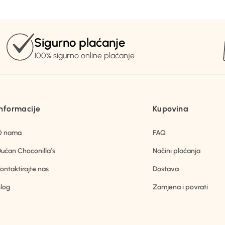
Sigurno plaćanje
100% sigurno online plaćanje
Informacije
Kupovina
O nama
FAQ
ućan Choconilla’s
Načini plaćanja
ontaktirajte nas
Dostava
log
Zamjena i povrati