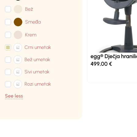
Bež
Smeđa
Krem
Crni umetak
egg® Dječja hranili
Bež umetak
499,00
€
Sivi umetak
Rozi umetak
See less