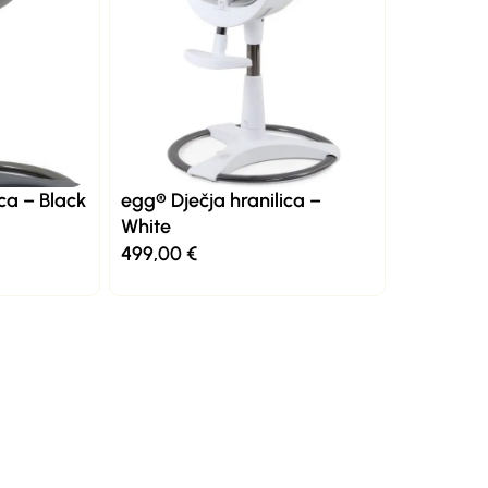
ca – Black
egg® Dječja hranilica –
White
499,00
€