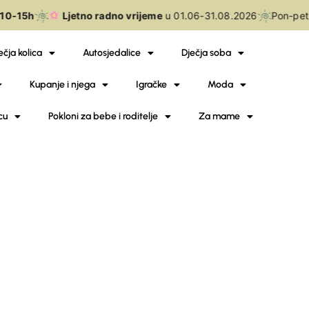
10-15h
Ljetno radno vrijeme
u 01.06-31.08.2026
Pon-pet
ečja kolica
Autosjedalice
Dječja soba
Kupanje i njega
Igračke
Moda
cu
Pokloni za bebe i roditelje
Za mame