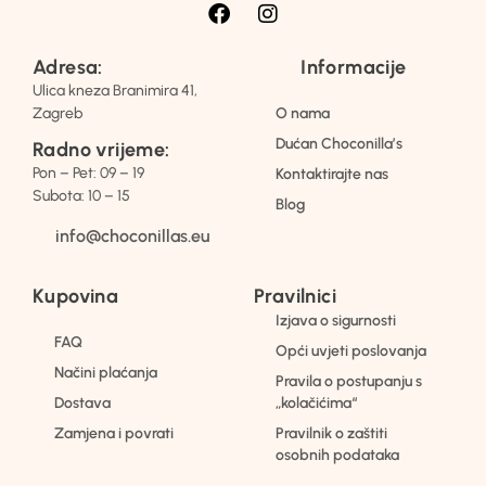
Adresa:
Informacije
Ulica kneza Branimira 41,
Zagreb
O nama
Dućan Choconilla’s
Radno vrijeme:
Pon – Pet: 09 – 19
Kontaktirajte nas
Subota: 10 – 15
Blog
info@choconillas.eu
Kupovina
Pravilnici
Izjava o sigurnosti
FAQ
Opći uvjeti poslovanja
Načini plaćanja
Pravila o postupanju s
Dostava
„kolačićima“
Zamjena i povrati
Pravilnik o zaštiti
osobnih podataka