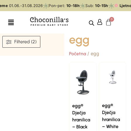
jeme
01.06.-31.08.2026
Pon-pet:
10-18h
Sub:
10-15h
Ljetno
egg
Filtered (2)
/ egg
Početna
egg®
egg®
Dječja
Dječja
hranilica
hranilica
– White
– Black