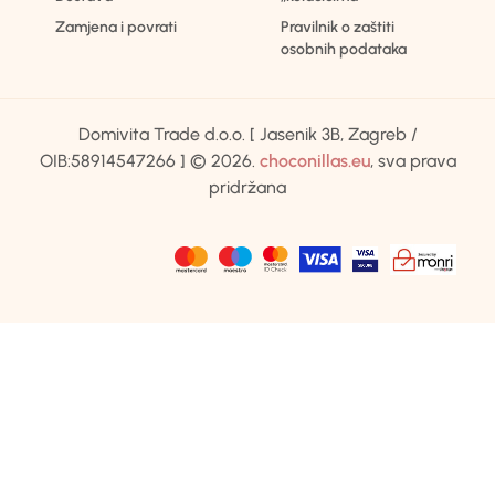
Zamjena i povrati
Pravilnik o zaštiti
osobnih podataka
Domivita Trade d.o.o. [ Jasenik 3B, Zagreb /
OIB:58914547266 ] © 2026.
choconillas.eu
, sva prava
pridržana