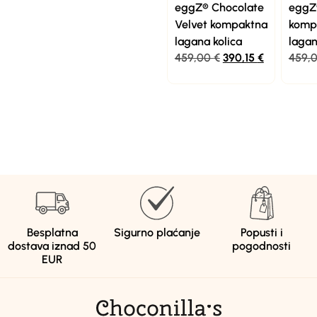
eggZ® Chocolate
eggZ
Velvet kompaktna
komp
lagana kolica
lagan
459,00
€
390,15
€
459,
Besplatna
Sigurno plaćanje
Popusti i
dostava iznad 50
pogodnosti
EUR