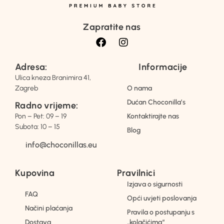
Zapratite nas
Adresa:
Informacije
Ulica kneza Branimira 41,
Zagreb
O nama
Dućan Choconilla’s
Radno vrijeme:
Pon – Pet: 09 – 19
Kontaktirajte nas
Subota: 10 – 15
Blog
info@choconillas.eu
Kupovina
Pravilnici
Izjava o sigurnosti
FAQ
Opći uvjeti poslovanja
Načini plaćanja
Pravila o postupanju s
Dostava
„kolačićima“