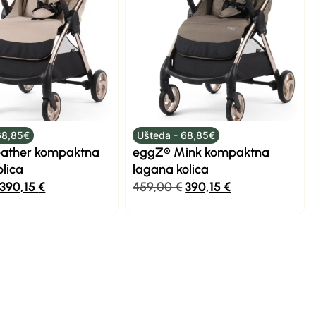
68,85€
Ušteda - 68,85€
eather kompaktna
eggZ® Mink kompaktna
olica
lagana kolica
390,15
€
459,00
€
390,15
€