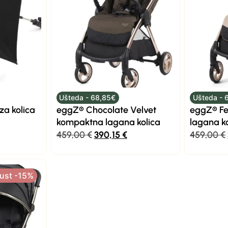
Ušteda - 68,85€
Ušteda - 
za kolica
eggZ® Chocolate Velvet
eggZ® F
kompaktna lagana kolica
lagana k
459,00
€
390,15
€
459,00
€
ust -15%