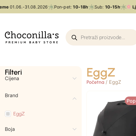
eme
01.06.-31.08.2026
Pon-pet:
10-18h
Sub:
10-15h
Lje
EggZ
Filteri
Cijena
/ EggZ
Početna
Brand
Pop
EggZ
Boja