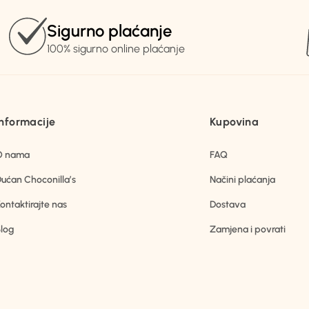
Sigurno plaćanje
100% sigurno online plaćanje
Informacije
Kupovina
O nama
FAQ
ućan Choconilla’s
Načini plaćanja
ontaktirajte nas
Dostava
log
Zamjena i povrati