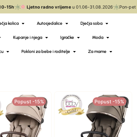
0-15h
Ljetno radno vrijeme
u 01.06-31.08.2026
Pon-pet
1
ečja kolica
Autosjedalice
Dječja soba
Kupanje i njega
Igračke
Moda
cu
Pokloni za bebe i roditelje
Za mame
Popust -15%
Popust -15%