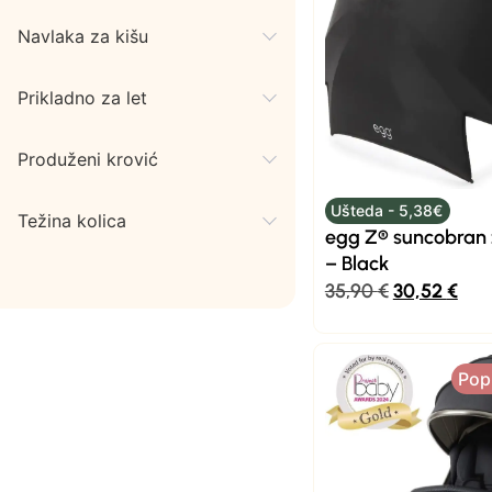
Navlaka za kišu
Prikladno za let
Produženi krović
Ušteda - 5,38€
Težina kolica
egg Z® suncobran 
– Black
35,90
€
30,52
€
Pop