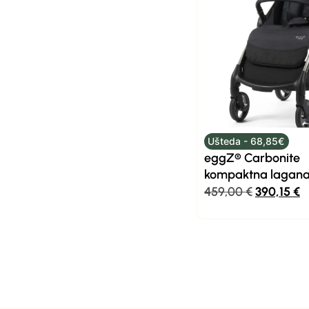
Ušteda - 68,85€
eggZ® Carbonite
kompaktna lagana 
459,00
€
390,15
€