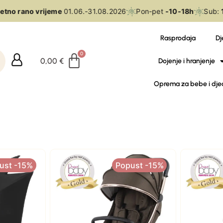
tno rano vrijeme
01.06.-31.08.2026
Pon-pet
-10-18h
Sub:
1
Rasprodaja
Dj
0,00
€
Dojenje i hranjenje
Oprema za bebe i dje
ust -15%
Popust -15%