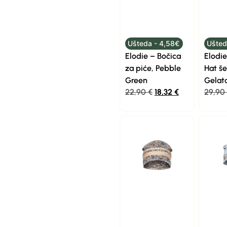
Ušteda - 4,58€
Ušted
Elodie – Bočica
Elodie
za piće, Pebble
Hat še
Green
Gelat
22,90
€
18,32
€
29,90