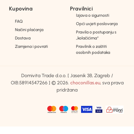
Kupovina
Pravilnici
Izjava o sigurnosti
FAQ
Opći uvjeti poslovanja
Načini plaćanja
Pravila o postupanju s
Dostava
„kolačićima“
Zamjena i povrati
Pravilnik o zaštiti
osobnih podataka
Domivita Trade d.o.o. [ Jasenik 3B, Zagreb /
OIB:58914547266 ] © 2026.
choconillas.eu
, sva prava
pridržana