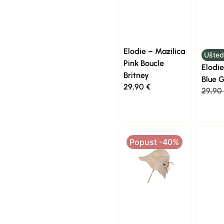
Elodie – Mazilica
Ušted
Pink Boucle
Elodie
Britney
Blue 
29,90
€
29,90
Popust -40%