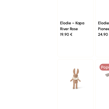
Elodie – Kapa
Elodie
River Rose
Pionee
19,90
€
24,90
Pop