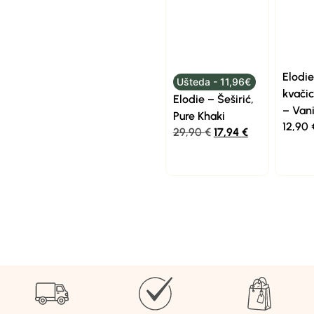
Elodi
Ušteda - 11,96€
kvači
Elodie – Šeširić,
– Vani
Pure Khaki
12,90
29,90
€
17,94
€