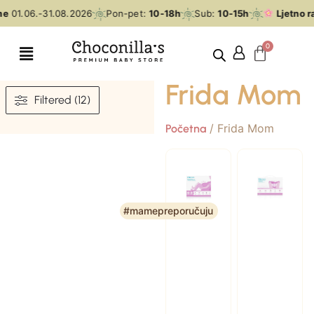
e
01.06.-31.08.2026
Pon-pet:
10-18h
Sub:
10-15h
Ljetno ra
Frida Mom
Filtered (12)
/ Frida Mom
Početna
#mamepreporučuju