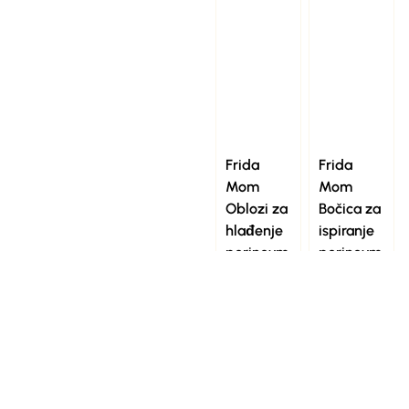
Frida
Frida
Mom
Mom
Oblozi za
Bočica za
hlađenje
ispiranje
perineum
perineum
a s
a Upside
vještičjo
down
17,90
€
m
lijeskom
13,90
€