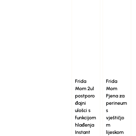
Frida
Frida
Mom 2u1
Mom
postporo
Pjena za
đajni
perineum
ulošci s
s
funkcijom
vještičjo
hlađenja
m
Instant
lijeskom