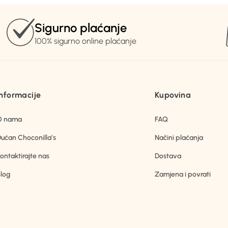
Sigurno plaćanje
100% sigurno online plaćanje
Informacije
Kupovina
O nama
FAQ
ućan Choconilla’s
Načini plaćanja
ontaktirajte nas
Dostava
log
Zamjena i povrati