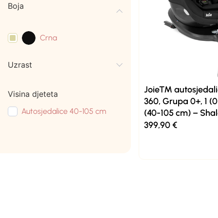
Boja
Crna
Uzrast
Joie™ autosjedali
Visina djeteta
360, Grupa 0+, 1 (0
Autosjedalice 40-105 cm
(40-105 cm) – Sha
399,90
€