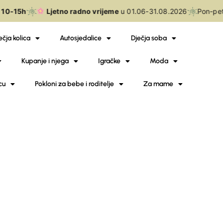
10-15h
Ljetno radno vrijeme
u 01.06-31.08.2026
Pon-pet
ečja kolica
Autosjedalice
Dječja soba
Kupanje i njega
Igračke
Moda
cu
Pokloni za bebe i roditelje
Za mame