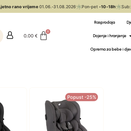
jetno rano vrijeme
01.06.-31.08.2026
Pon-pet
-10-18h
Sub:
Rasprodaja
Dj
0,00
€
Dojenje i hranjenje
Oprema za bebe i dje
Popust -25%