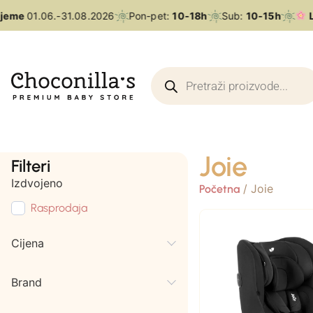
jeme
01.06.-31.08.2026
Pon-pet:
10-18h
Sub:
10-15h
L
Joie
Filteri
Izdvojeno
/ Joie
Početna
Rasprodaja
Cijena
Brand