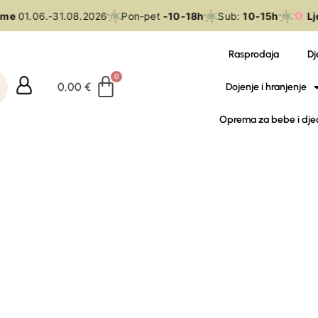
eme
01.06.-31.08.2026
Pon-pet
-10-18h
Sub:
10-15h
Lj
Rasprodaja
Dj
0,00
€
Dojenje i hranjenje
Oprema za bebe i dje