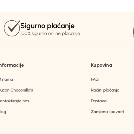
Sigurno plaćanje
100% sigurno online plaćanje
Informacije
Kupovina
O nama
FAQ
ućan Choconilla’s
Načini plaćanja
ontaktirajte nas
Dostava
log
Zamjena i povrati