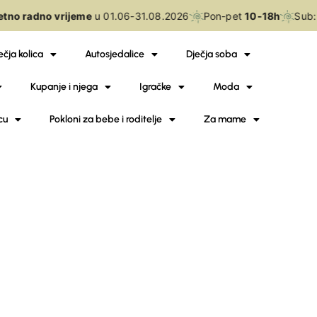
etno radno vrijeme
u 01.06-31.08.2026
Pon-pet
10-18h
Sub:
ečja kolica
Autosjedalice
Dječja soba
Kupanje i njega
Igračke
Moda
cu
Pokloni za bebe i roditelje
Za mame