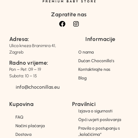
Zapratite nas
Adresa:
Informacije
Ulica kneza Branimira 41,
Zagreb
O nama
Dućan Choconilla’s
Radno vrijeme:
Pon – Pet: 09 – 19
Kontaktirajte nas
Subota: 10 – 15
Blog
info@choconillas.eu
Kupovina
Pravilnici
Izjava o sigurnosti
FAQ
Opći uvjeti poslovanja
Načini plaćanja
Pravila o postupanju s
Dostava
„kolačićima“