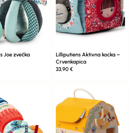
ens Joe zvečka
Lilliputiens Aktivna kocka –
Crvenkapica
33,90
€