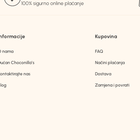
100% sigurno online plaćanje
Informacije
Kupovina
O nama
FAQ
ućan Choconilla’s
Načini plaćanja
ontaktirajte nas
Dostava
log
Zamjena i povrati