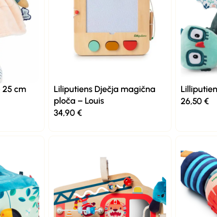
– 25 cm
Liliputiens Dječja magična
Lilliputi
ploča – Louis
26,50
€
34,90
€