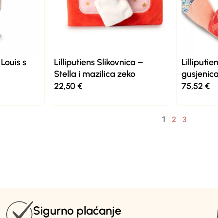
 Louis s
Lilliputiens Slikovnica –
Lilliputi
Stella i mazilica zeko
gusjenica
22,50
€
75,52
€
1
2
3
Sigurno plaćanje