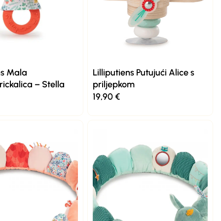
ens Mala
Lilliputiens Putujući Alice s
ickalica – Stella
priljepkom
19,90
€