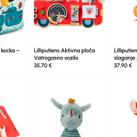
a kocka –
Lilliputiens Aktivna ploča
Lilliputie
Vatrogasno vozilo
slaganje
35,70
€
37,90
€