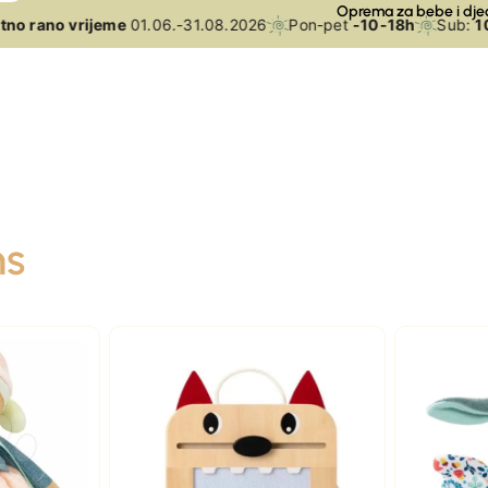
Oprema za bebe i dje
o rano vrijeme
01.06.-31.08.2026
Pon-pet
-10-18h
Sub:
10-
ns