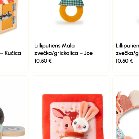
Lilliputiens Mala
Lilliputi
 – Kućica
zvečka/grickalica – Joe
zvečka/gr
10,50
€
10,50
€