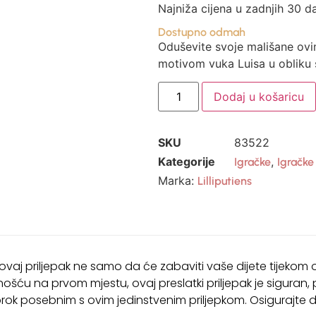
Najniža cijena u zadnjih 30 d
Dostupno odmah
Oduševite svoje mališane ov
motivom vuka Luisa u obliku 
Dodaj u košaricu
SKU
83522
Kategorije
,
Igračke
Igračk
Marka:
Lilliputiens
aj priljepak ne samo da će zabaviti vaše dijete tijekom ob
nošću na prvom mjestu, ovaj preslatki priljepak je siguran,
obrok posebnim s ovim jedinstvenim priljepkom. Osigurajt