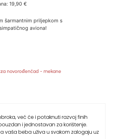
ana:
19,90
€
im šarmantnim priljepkom s
simpatičnog aviona!
e za novorođenčad - mekane
roka, već će i potaknuti razvoj finih
 pouzdan i jednostavan za korištenje.
e da vaša beba uživa u svakom zalogaju uz