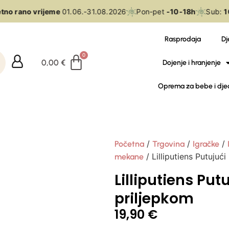
no rano vrijeme
01.06.-31.08.2026
Pon-pet
-10-18h
Sub:
10
Rasprodaja
Dj
0,00
€
Dojenje i hranjenje
Oprema za bebe i dje
/
/
/
Početna
Trgovina
Igračke
/ Lilliputiens Putujući
mekane
Lilliputiens Put
priljepkom
19,90
€