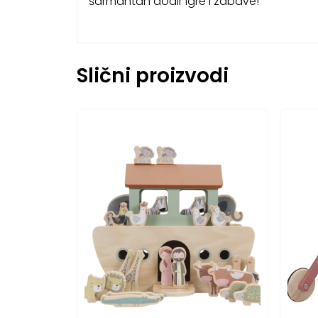
šarmantan dodir igre i zabave!
Slični proizvodi