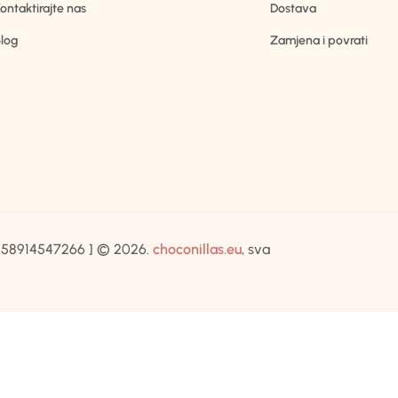
ontaktirajte nas
Dostava
log
Zamjena i povrati
IB:58914547266 ] © 2026.
choconillas.eu
, sva