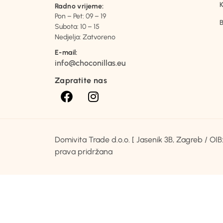
K
Radno vrijeme:
Pon – Pet: 09 – 19
B
Subota: 10 – 15
Nedjelja: Zatvoreno
E-mail:
info@choconillas.eu
Zapratite nas
Domivita Trade d.o.o. [ Jasenik 3B, Zagreb / O
prava pridržana