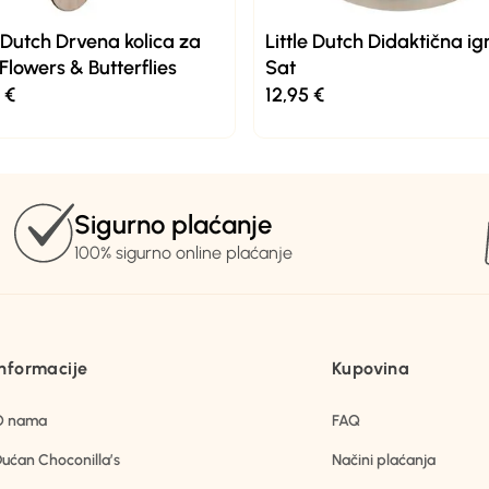
e Dutch Drvena kolica za
Little Dutch Didaktična i
 Flowers & Butterflies
Sat
6
€
12,95
€
Sigurno plaćanje
100% sigurno online plaćanje
Informacije
Kupovina
O nama
FAQ
ućan Choconilla’s
Načini plaćanja