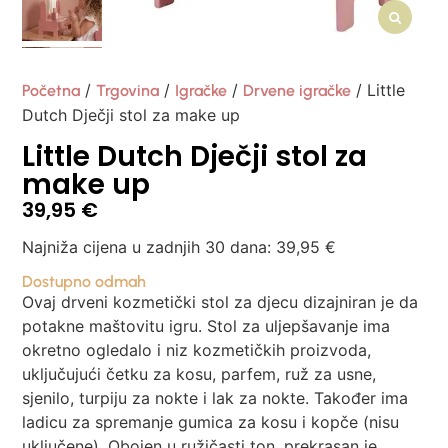
/
/
/
/ Little
Početna
Trgovina
Igračke
Drvene igračke
Dutch Dječji stol za make up
Little Dutch Dječji stol za
make up
39,95
€
Najniža cijena u zadnjih 30 dana:
39,95
€
Dostupno odmah
Ovaj drveni kozmetički stol za djecu dizajniran je da
potakne maštovitu igru. Stol za uljepšavanje ima
okretno ogledalo i niz kozmetičkih proizvoda,
uključujući četku za kosu, parfem, ruž za usne,
sjenilo, turpiju za nokte i lak za nokte. Također ima
ladicu za spremanje gumica za kosu i kopče (nisu
uključene). Obojen u ružičasti ton, prekrasan je