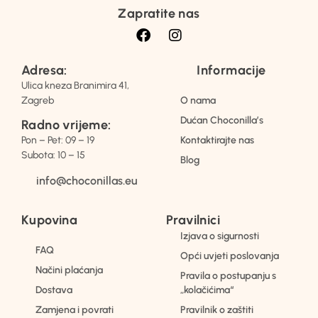
Zapratite nas
Adresa:
Informacije
Ulica kneza Branimira 41,
Zagreb
O nama
Dućan Choconilla’s
Radno vrijeme:
Pon – Pet: 09 – 19
Kontaktirajte nas
Subota: 10 – 15
Blog
info@choconillas.eu
Kupovina
Pravilnici
Izjava o sigurnosti
FAQ
Opći uvjeti poslovanja
Načini plaćanja
Pravila o postupanju s
Dostava
„kolačićima“
Zamjena i povrati
Pravilnik o zaštiti