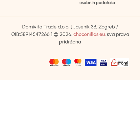
osobnih podataka
Domivita Trade d.o.o. [ Jasenik 3B, Zagreb /
OIB:58914547266 ] © 2026.
choconillas.eu
, sva prava
pridržana