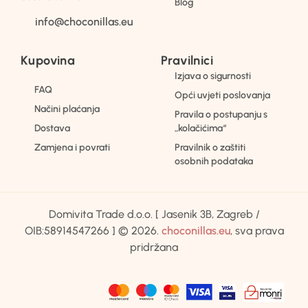
Blog
info@choconillas.eu
Kupovina
Pravilnici
Izjava o sigurnosti
FAQ
Opći uvjeti poslovanja
Načini plaćanja
Pravila o postupanju s
Dostava
„kolačićima“
Zamjena i povrati
Pravilnik o zaštiti
osobnih podataka
Domivita Trade d.o.o. [ Jasenik 3B, Zagreb /
OIB:58914547266 ] © 2026.
choconillas.eu
, sva prava
pridržana