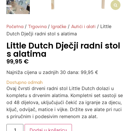
/
/
/
/ Little
Početna
Trgovina
Igračke
Autići i alati
Dutch Dječji radni stol s alatima
Little Dutch Dječji radni stol
s alatima
99,95
€
Najniža cijena u zadnjih 30 dana:
99,95
€
Dostupno odmah
Ovaj čvrsti drveni radni stol Little Dutch dolazi u
kompletu s drvenim alatima. Kompletni set sastoji se
od 48 dijelova, uključujući čekić za igranje za djecu,
ključ, odvijač, matice i vijke. Držite sve alate pri ruci
s priručnim i podesivim remenom za alat.
Dodaj u košaricu