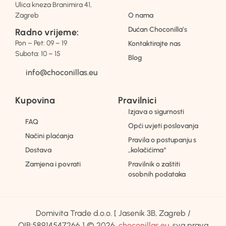
Ulica kneza Branimira 41,
Zagreb
O nama
Dućan Choconilla’s
Radno vrijeme:
Pon – Pet: 09 – 19
Kontaktirajte nas
Subota: 10 – 15
Blog
info@choconillas.eu
Kupovina
Pravilnici
Izjava o sigurnosti
FAQ
Opći uvjeti poslovanja
Načini plaćanja
Pravila o postupanju s
Dostava
„kolačićima“
Zamjena i povrati
Pravilnik o zaštiti
osobnih podataka
Domivita Trade d.o.o. [ Jasenik 3B, Zagreb /
OIB:58914547266 ] © 2026.
choconillas.eu
, sva prava