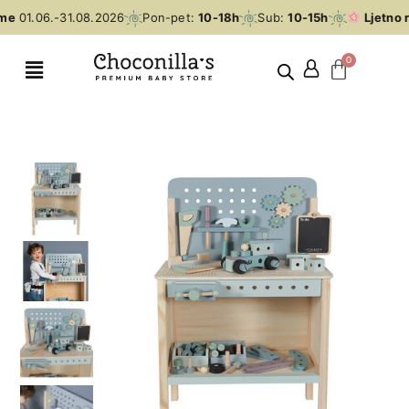
me
01.06.-31.08.2026
Pon-pet:
10-18h
Sub:
10-15h
Ljetno r