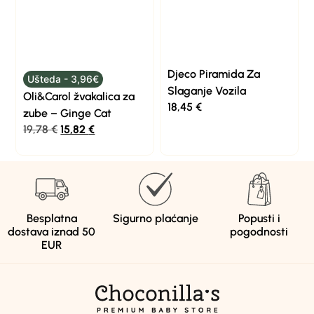
Djeco Piramida Za
Ušteda - 3,96€
Slaganje Vozila
Oli&Carol žvakalica za
18,45
€
zube – Ginge Cat
19,78
€
15,82
€
Besplatna
Sigurno plaćanje
Popusti i
dostava iznad 50
pogodnosti
EUR