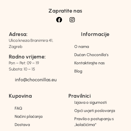
Zapratite nas
Adresa:
Informacije
Ulica kneza Branimira 41,
Zagreb
O nama
Dućan Choconilla’s
Radno vrijeme:
Pon – Pet: 09 – 19
Kontaktirajte nas
Subota: 10 – 15
Blog
info@choconillas.eu
Kupovina
Pravilnici
Izjava o sigurnosti
FAQ
Opći uvjeti poslovanja
Načini plaćanja
Pravila o postupanju s
Dostava
„kolačićima“