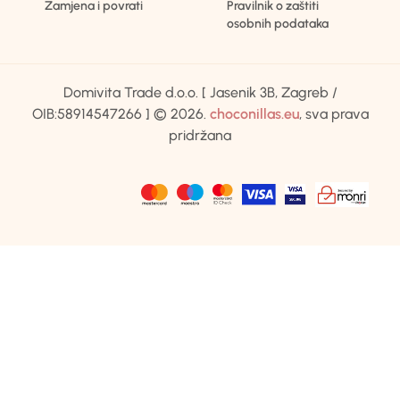
Zamjena i povrati
Pravilnik o zaštiti
osobnih podataka
Domivita Trade d.o.o. [ Jasenik 3B, Zagreb /
OIB:58914547266 ] © 2026.
choconillas.eu
, sva prava
pridržana