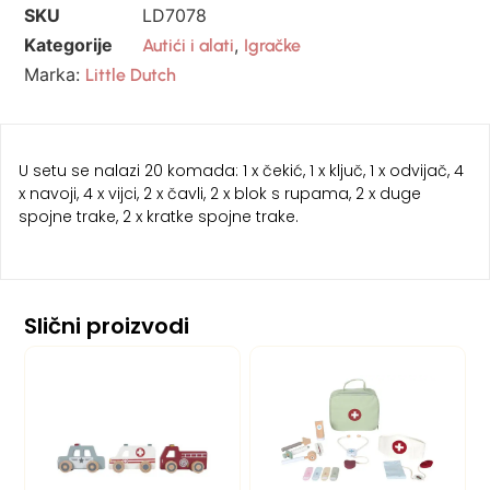
SKU
LD7078
Kategorije
,
Autići i alati
Igračke
Marka:
Little Dutch
U setu se nalazi 20 komada: 1 x čekić, 1 x ključ, 1 x odvijač, 4
x navoji, 4 x vijci, 2 x čavli, 2 x blok s rupama, 2 x duge
spojne trake, 2 x kratke spojne trake.
Slični proizvodi