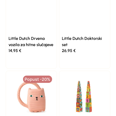
Little Dutch Drvena
Little Dutch Doktorski
vozila za hitne slučajeve
set
14,95
€
26,95
€
Popust -20%
Popust -20%