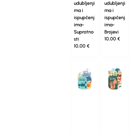
udubljenji
udubljenji
ma i
ma i
ispupčenj
ispupčenj
ima-
ima-
Suprotno
Brojevi
10,00
€
sti
10,00
€