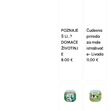
POZNAJE
Čudesna
Š LI…?
priroda
DOMAĆE
za male
ŽIVOTINJ
istraživač
E
e- Livada
8,00
€
11,00
€