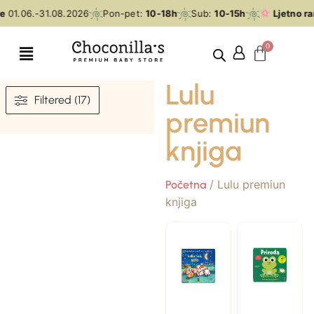
01.06.-31.08.2026
Pon-pet:
10-18h
Sub:
10-15h
Ljetno ra
Lulu
Filtered (17)
premiun
knjiga
/ Lulu premiun
Početna
knjiga