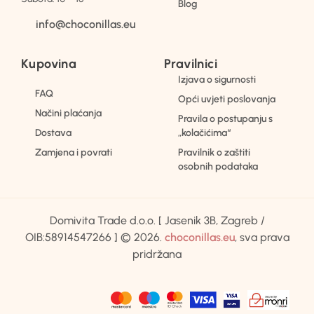
Blog
info@choconillas.eu
Kupovina
Pravilnici
Izjava o sigurnosti
FAQ
Opći uvjeti poslovanja
Načini plaćanja
Pravila o postupanju s
Dostava
„kolačićima“
Zamjena i povrati
Pravilnik o zaštiti
osobnih podataka
Domivita Trade d.o.o. [ Jasenik 3B, Zagreb /
OIB:58914547266 ] © 2026.
choconillas.eu
, sva prava
pridržana