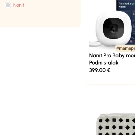
Nanit
#mamepr
Nanit Pro Baby mon
Podni stalak
399,00
€