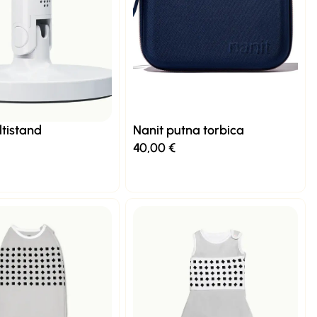
ltistand
Nanit putna torbica
40,00
€