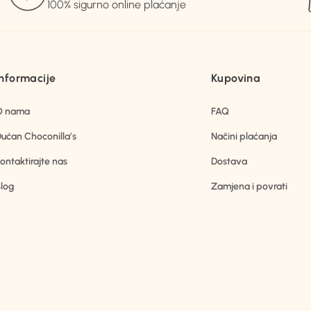
100% sigurno online plaćanje
Informacije
Kupovina
O nama
FAQ
ućan Choconilla’s
Načini plaćanja
ontaktirajte nas
Dostava
log
Zamjena i povrati