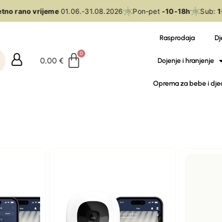
tno rano vrijeme
01.06.-31.08.2026
Pon-pet
-10-18h
Sub:
10
Rasprodaja
Dj
0,00
€
Dojenje i hranjenje
Oprema za bebe i dje