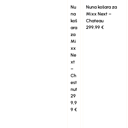
Nu
Nuna košara za
na
Mixx Next –
koš
Chateau
299,99
€
ara
za
Mi
xx
Ne
xt
–
Ch
est
nut
29
9,9
9
€