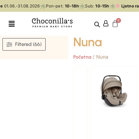
01.06.-31.08.2026
Pon-pet:
10-18h
Sub:
10-15h
Ljetno ran
Nuna
Filtered (66)
/ Nuna
Početna