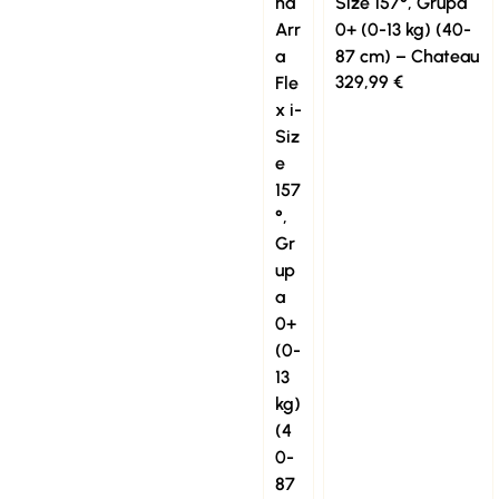
na
Size 157°, Grupa
Arr
0+ (0-13 kg) (40-
a
87 cm) – Chateau
329,99
€
Fle
x i-
Siz
e
157
°,
Gr
up
a
0+
(0-
13
kg)
(4
0-
87