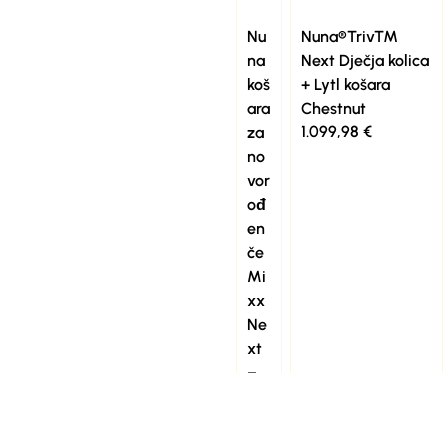
Nu
Nuna®Triv™
na
Next Dječja kolica
koš
+ Lytl košara
ara
Chestnut
1.099,98
€
za
no
vor
ođ
en
če
Mi
xx
Ne
xt
–
Ca
via
r