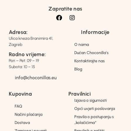
Zapratite nas
Adresa:
Informacije
Ulica kneza Branimira 41,
Zagreb
O nama
Dućan Choconilla’s
Radno vrijeme:
Pon – Pet: 09 – 19
Kontaktirajte nas
Subota: 10 – 15
Blog
info@choconillas.eu
Kupovina
Pravilnici
Izjava o sigurnosti
FAQ
Opći uvjeti poslovanja
Načini plaćanja
Pravila o postupanju s
Dostava
„kolačićima“
Zamjena i povrati
Pravilnik o zaštiti