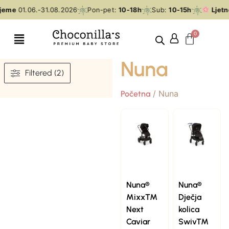
ijeme
01.06.-31.08.2026
Pon-pet:
10-18h
Sub:
10-15h
Ljetn
Nuna
Filtered (2)
/ Nuna
Početna
Nuna®
Nuna®
Mixx™
Dječja
Next
kolica
Caviar
Swiv™