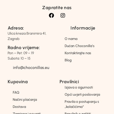
Zapratite nas
Adresa:
Informacije
Ulica kneza Branimira 41,
Zagreb
O nama
Dućan Choconilla’s
Radno vrijeme:
Pon – Pet: 09 – 19
Kontaktirajte nas
Subota: 10 – 15
Blog
info@choconillas.eu
Kupovina
Pravilnici
Izjava o sigurnosti
FAQ
Opći uvjeti poslovanja
Načini plaćanja
Pravila o postupanju s
Dostava
„kolačićima“
Zamjena i povrati
Pravilnik o zaštiti